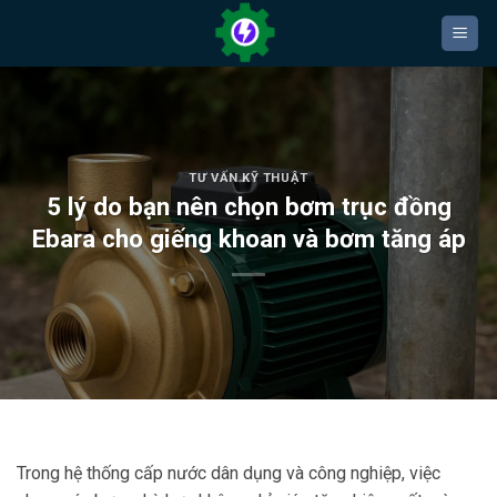
Bỏ
qua
nội
dung
TƯ VẤN KỸ THUẬT
5 lý do bạn nên chọn bơm trục đồng
Ebara cho giếng khoan và bơm tăng áp
Trong hệ thống cấp nước dân dụng và công nghiệp, việc