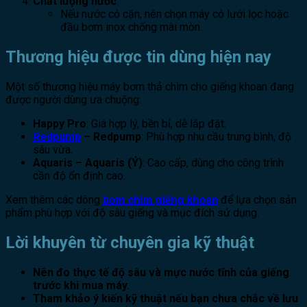
Chất lượng nước
:
Nếu nước có cặn, nên chọn máy có lưới lọc hoặc
đầu bơm inox chống mài mòn.
Thương hiệu được tin dùng hiện nay
Một số thương hiệu máy bơm thả chìm cho giếng khoan đang
được người dùng ưa chuộng:
Happy Pro
: Giá hợp lý, bền bỉ, dễ lắp đặt.
Redpump
– Redpump
: Phù hợp nhu cầu trung bình, độ
sâu vừa.
Aquaris – Aquaris (Ý)
: Cao cấp, dùng cho công trình
cần độ ổn định cao.
Xem thêm các dòng
bơm chìm giếng khoan
để lựa chọn sản
phẩm phù hợp với độ sâu giếng và mục đích sử dụng.
Lời khuyên từ chuyên gia kỹ thuật
Nên đo thực tế độ sâu và mực nước tĩnh của giếng
trước khi mua máy.
Tham khảo ý kiến kỹ thuật nếu bạn chưa chắc về lưu