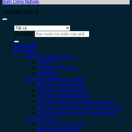
Bơm Công Nghiệp
Copyright 2026 ©
Tìm kiếm:
Trang Chủ
Sản Phẩm
Bơm Chìm Giếng Khoan
Aquaris – Ý
Perotac – Đài Loan
Redpump
Bơm công nghiệp trục ngang
Bơm trục ngang Perotac
Bơm trục ngang Aquaris
Bơm trục ngang Redpump
Bơm nước đầu Inox Perotac Đài Loan
Bơm trục ngang cánh hở Perotac Đài Loan
Bơm trục ngang đầu inox Aquaris Italy
Bơm trục đứng
Bơm trục đứng Perotac
Bơm trục đứng Inline