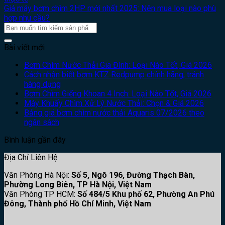
Giá máy bơm chìm 2HP mới nhất 2025: Nên mua loại nào phù
hợp nhu cầu?
Bài viết mới
Bơm Chìm Nước Thải Gia Đình: Loại Nào Tốt, Giá 2026
Cách nhận biết bơm KTZ Redpump chính hãng, tránh
hàng dựng
Bơm Chìm Giếng Khoan 4 Inch: Loại Nào Tốt, Giá 2026
Máy Khuấy Chìm Xử Lý Nước Thải: Chọn & Giá 2026
Bảng giá bơm chìm nước thải Aquaris 07/2026 theo
ngân sách
Bình luận gần đây
Địa Chỉ Liên Hệ
Văn Phòng Hà Nội:
Số 5, Ngõ 196, Đường Thạch Bàn,
Phường Long Biên, TP Hà Nội, Việt Nam
Văn Phòng TP HCM:
Số 484/5 Khu phố 62, Phường An Phú
Đông, Thành phố Hồ Chí Minh, Việt Nam