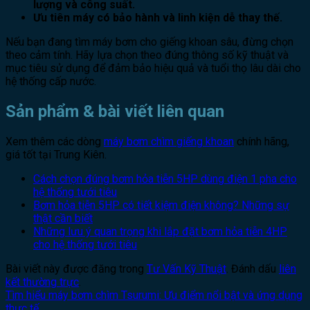
lượng và công suất.
Ưu tiên máy có bảo hành và linh kiện dễ thay thế.
Nếu bạn đang tìm máy bơm cho giếng khoan sâu, đừng chọn
theo cảm tính. Hãy lựa chọn theo đúng thông số kỹ thuật và
mục tiêu sử dụng để đảm bảo hiệu quả và tuổi thọ lâu dài cho
hệ thống cấp nước.
Sản phẩm & bài viết liên quan
Xem thêm các dòng
máy bơm chìm giếng khoan
chính hãng,
giá tốt tại Trung Kiên.
Cách chọn đúng bơm hỏa tiễn 5HP dùng điện 1 pha cho
hệ thống tưới tiêu
Bơm hỏa tiễn 5HP có tiết kiệm điện không? Những sự
thật cần biết
Những lưu ý quan trọng khi lắp đặt bơm hỏa tiễn 4HP
cho hệ thống tưới tiêu
Bài viết này được đăng trong
Tư Vấn Kỹ Thuật
. Đánh dấu
liên
kết thường trực
.
Tìm hiểu máy bơm chìm Tsurumi: Ưu điểm nổi bật và ứng dụng
thực tế