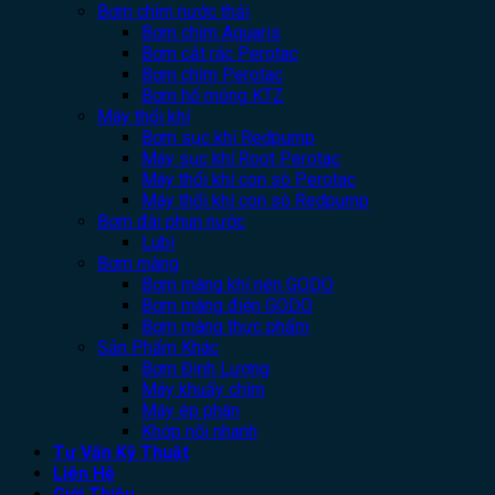
Bơm chìm nước thải
Bơm chìm Aquaris
Bơm cắt rác Perotac
Bơm chìm Perotac
Bơm hố móng KTZ
Máy thổi khí
Bơm sục khí Redpump
Máy sục khí Root Perotac
Máy thổi khí con sò Perotac
Máy thổi khí con sò Redpump
Bơm đài phun nước
Lubi
Bơm màng
Bơm màng khí nén GODO
Bơm màng điện GODO
Bơm màng thực phẩm
Sản Phẩm Khác
Bơm Định Lượng
Máy khuấy chìm
Máy ép phân
Khớp nối nhanh
Tư Vấn Kỹ Thuật
Liên Hệ
Giới Thiệu