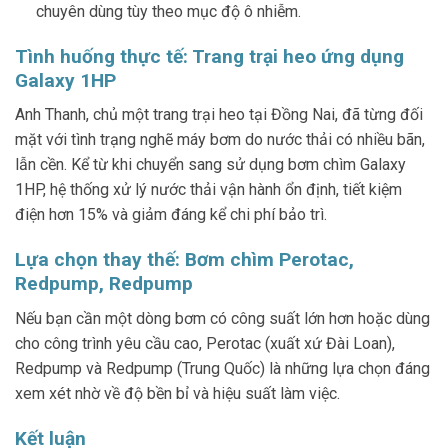
chuyên dùng tùy theo mục độ ô nhiễm.
Tình huống thực tế: Trang trại heo ứng dụng
Galaxy 1HP
Anh Thanh, chủ một trang trại heo tại Đồng Nai, đã từng đối
mặt với tình trạng nghẽ máy bơm do nước thải có nhiều bãn,
lẫn cền. Kể từ khi chuyển sang sử dụng bơm chìm Galaxy
1HP, hệ thống xử lý nước thải vận hành ổn định, tiết kiệm
điện hơn 15% và giảm đáng kể chi phí bảo trì.
Lựa chọn thay thế: Bơm chìm Perotac,
Redpump, Redpump
Nếu bạn cần một dòng bơm có công suất lớn hơn hoặc dùng
cho công trình yêu cầu cao, Perotac (xuất xứ Đài Loan),
Redpump và Redpump (Trung Quốc) là những lựa chọn đáng
xem xét nhờ về độ bền bỉ và hiệu suất làm việc.
Kết luận