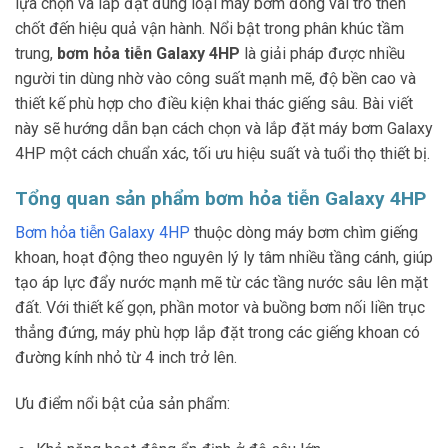
lựa chọn và lắp đặt đúng loại máy bơm đóng vai trò then
chốt đến hiệu quả vận hành. Nổi bật trong phân khúc tầm
trung,
bơm hỏa tiễn Galaxy 4HP
là giải pháp được nhiều
người tin dùng nhờ vào công suất mạnh mẽ, độ bền cao và
thiết kế phù hợp cho điều kiện khai thác giếng sâu. Bài viết
này sẽ hướng dẫn bạn cách chọn và lắp đặt máy bơm Galaxy
4HP một cách chuẩn xác, tối ưu hiệu suất và tuổi thọ thiết bị.
Tổng quan sản phẩm bơm hỏa tiễn Galaxy 4HP
Bơm hỏa tiễn Galaxy 4HP
thuộc dòng máy bơm chìm giếng
khoan, hoạt động theo nguyên lý ly tâm nhiều tầng cánh, giúp
tạo áp lực đẩy nước mạnh mẽ từ các tầng nước sâu lên mặt
đất. Với thiết kế gọn, phần motor và buồng bơm nối liền trục
thẳng đứng, máy phù hợp lắp đặt trong các giếng khoan có
đường kính nhỏ từ 4 inch trở lên.
Ưu điểm nổi bật của sản phẩm: