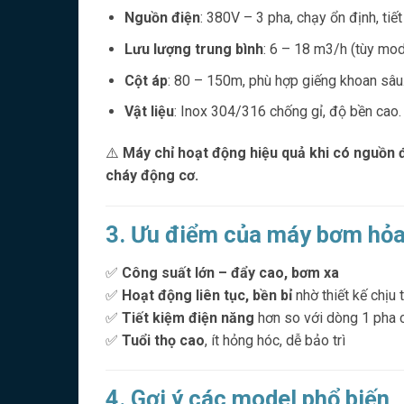
Nguồn điện
: 380V – 3 pha, chạy ổn định, tiết
Lưu lượng trung bình
: 6 – 18 m3/h (tùy mod
Cột áp
: 80 – 150m, phù hợp giếng khoan sâu
Vật liệu
: Inox 304/316 chống gỉ, độ bền cao.
⚠️
Máy chỉ hoạt động hiệu quả khi có nguồn đ
cháy động cơ.
3. Ưu điểm của máy bơm hỏa
✅
Công suất lớn – đẩy cao, bơm xa
✅
Hoạt động liên tục, bền bỉ
nhờ thiết kế chịu 
✅
Tiết kiệm điện năng
hơn so với dòng 1 pha 
✅
Tuổi thọ cao
, ít hỏng hóc, dễ bảo trì
4. Gợi ý các model phổ biến