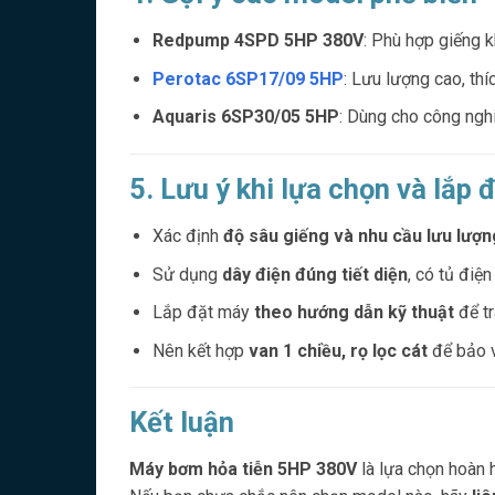
Redpump 4SPD 5HP 380V
: Phù hợp giếng 
Perotac 6SP17/09 5HP
: Lưu lượng cao, thí
Aquaris 6SP30/05 5HP
: Dùng cho công nghi
5. Lưu ý khi lựa chọn và lắp 
Xác định
độ sâu giếng và nhu cầu lưu lượn
Sử dụng
dây điện đúng tiết diện
, có tủ điện
Lắp đặt máy
theo hướng dẫn kỹ thuật
để tr
Nên kết hợp
van 1 chiều, rọ lọc cát
để bảo 
Kết luận
Máy bơm hỏa tiễn 5HP 380V
là lựa chọn hoàn 