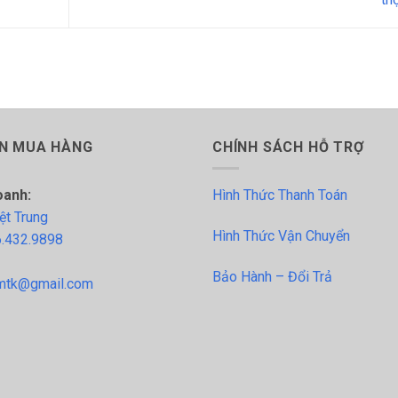
N MUA HÀNG
CHÍNH SÁCH HỖ TRỢ
oanh:
Hình Thức Thanh Toán
ệt Trung
Hình Thức Vận Chuyển
.432.9898
Bảo Hành – Đổi Trả
tk@gmail.com