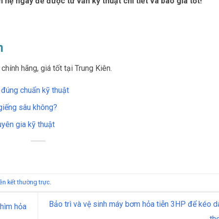
ên hệ ngay để được tư vấn kỹ thuật chi tiết và báo giá tốt!
n
chính hãng, giá tốt tại Trung Kiên.
đúng chuẩn kỹ thuật
giếng sâu không?
uyên gia kỹ thuật
iên kết thường trực
.
Bảo trì và vệ sinh máy bơm hỏa tiễn 3HP để kéo dà
chìm hỏa
th