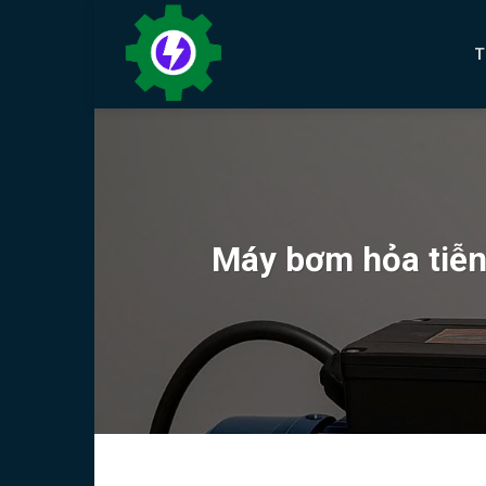
Bỏ
qua
T
nội
dung
Máy bơm hỏa tiễn