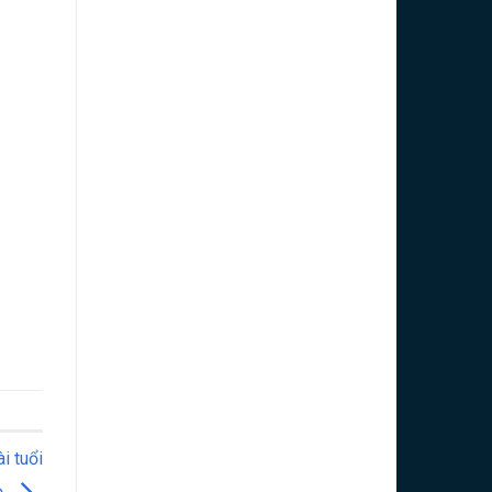
i tuổi
ọ