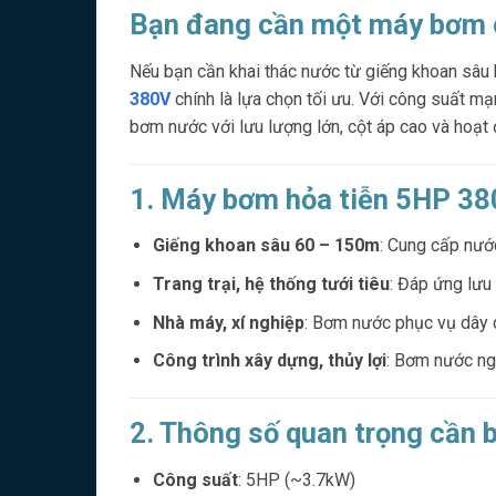
Bạn đang cần một máy bơm 
Nếu bạn cần khai thác nước từ giếng khoan sâu
380V
chính là lựa chọn tối ưu. Với công suất m
bơm nước với lưu lượng lớn, cột áp cao và hoạt 
1. Máy bơm hỏa tiễn 5HP 38
Giếng khoan sâu 60 – 150m
: Cung cấp nướ
Trang trại, hệ thống tưới tiêu
: Đáp ứng lưu
Nhà máy, xí nghiệp
: Bơm nước phục vụ dây 
Công trình xây dựng, thủy lợi
: Bơm nước ng
2. Thông số quan trọng cần b
Công suất
: 5HP (~3.7kW)