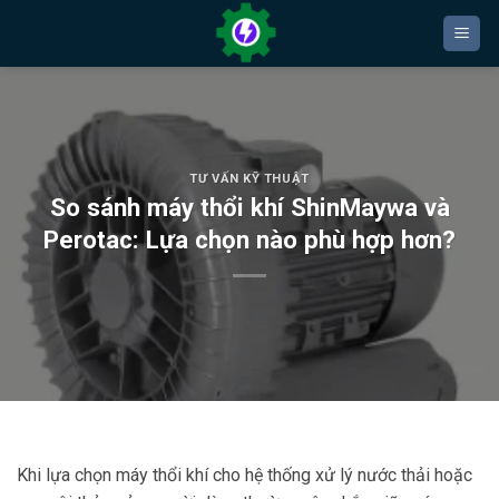
Bỏ
qua
nội
dung
TƯ VẤN KỸ THUẬT
So sánh máy thổi khí ShinMaywa và
Perotac: Lựa chọn nào phù hợp hơn?
Khi lựa chọn máy thổi khí cho hệ thống xử lý nước thải hoặc