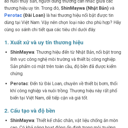
ao nuôi thủy sản, người dùng thường cân nhắc giữa các
thương hiệu uy tín. Trong đó,
ShinMaywa (Nhật Bản)
và
Perotac
(Đài Loan)
là hai thương hiệu nổi bật được tin
dùng tại Việt Nam. Vậy nên chọn loại nào cho phù hợp? Hãy
cùng so sánh chi tiết qua các tiêu chí dưới đây.
1. Xuất xứ và uy tín thương hiệu
ShinMaywa
: Thương hiệu đến từ Nhật Bản, nổi bật trong
lĩnh vực công nghệ môi trường và thiết bị công nghiệp.
Sản phẩm có mặt trên toàn cầu, độ bền đã được kiểm
chứng.
Perotac
: Đến từ Đài Loan, chuyên về thiết bị bơm, thổi
khí công nghiệp và nuôi trồng. Thương hiệu này rất phổ
biến tại Việt Nam, dễ tiếp cận và giá tốt.
2. Cấu tạo và độ bền
ShinMaywa
: Thiết kế chắc chắn, vật liệu chống ăn mòn
cao. Có khả năng hoạt động ổn định trong môi trường