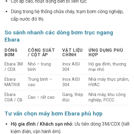
Cột áp cao, hoạt động bền bỉ liên tục.
Dùng trong hệ thống chữa cháy, trạm bơm công nghiệp,
cấp nước đô thị.
So sánh nhanh các dòng bơm trục ngang
Ebara
DÒNG
CÔNG SUẤT
VẬT LIỆU
ỨNG DỤNG PHÙ
BƠM
/ CỘT ÁP
CHÍNH
HỢP
Ebara 3M
Nhỏ – trung
Inox AISI
Hộ gia đình, thương
/ CDX
bình
304
mại nhỏ
Ebara
Trung bình –
Inox AISI
Nhà máy thực phẩm,
MATRIX
cao
304
HVAC
Ebara
Gang, thép
Nhà máy, khu công
Cao – rất cao
CSA / CB
đúc
nghiệp, PCCC
Tư vấn chọn máy bơm Ebara phù hợp
Hộ gia đình / Khách sạn nhỏ:
Ưu tiên dòng 3M/CDX (tiết
kiệm điện, vận hành êm).