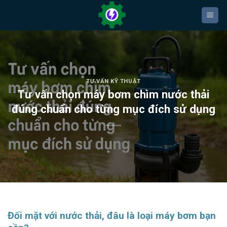
Bỏ
qua
nội
dung
TƯ VẤN KỸ THUẬT
Tư vấn chọn máy bơm chìm nước thải
đúng chuẩn cho từng mục đích sử dụng
Đối mặt với nước thải, đâu là loại máy bơm bạn