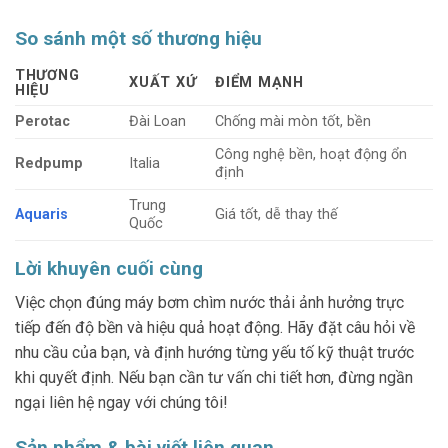
So sánh một số thương hiệu
THƯƠNG
XUẤT XỨ
ĐIỂM MẠNH
HIỆU
Perotac
Đài Loan
Chống mài mòn tốt, bền
Công nghệ bền, hoạt động ổn
Redpump
Italia
định
Trung
Aquaris
Giá tốt, dễ thay thế
Quốc
Lời khuyên cuối cùng
Việc chọn đúng máy bơm chìm nước thải ảnh hưởng trực
tiếp đến độ bền và hiệu quả hoạt động. Hãy đặt câu hỏi về
nhu cầu của bạn, và định hướng từng yếu tố kỹ thuật trước
khi quyết định. Nếu bạn cần tư vấn chi tiết hơn, đừng ngần
ngại liên hệ ngay với chúng tôi!
Sản phẩm & bài viết liên quan