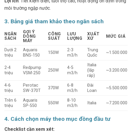
Lợi ích
: Tiết kiệm điện, tuổi thọ cao, hoạt động ổn định trong
môi trường ngập nước.
3. Bảng giá tham khảo theo ngân sách
GỢI Ý
NGÂN
CÔNG
LƯU
XUẤT
DÒNG
MỨC GIÁ
SÁCH
SUẤT
LƯỢNG
XỨ
MÁY
Dưới 2
Aquaris
2-3
Trung
150W
~1.500.000
triệu
BNS-150
m3/h
Quốc
Italia
2-4
Redpump
4-5
250W
(lắp
~3.200.000
triệu
VSM-250
m3/h
ráp)
4-6
Perotac
6-8
Đài
370W
~5.500.000
triệu
SW-370T
m3/h
Loan
Trên 6
Aquaris
8-10
550W
Italia
~7.200.000
triệu
SP-550
m3/h
4. Cách chọn máy theo mục đồng đầu tư
Checklist cần xem xét: