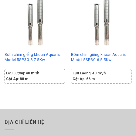
Bơm chìm giếng khoan Aquaris
Bơm chìm giếng khoan Aquaris
Model 5SP30-8 7.5Kw
Model 5SP30-6 5.5Kw
Lưu Lượng:
40 m³/h
Lưu Lượng:
40 m³/h
Cột Áp:
88 m
Cột Áp:
66 m
ĐỊA CHỈ LIÊN HỆ