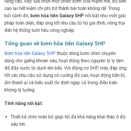
tăng cao, việc lựa chọn một chiếc bơm vữa mạnh mẽ, độ bền
cao lại tiết kiệm chi phí trở thành bài toán không dễ. Trong
bối cảnh đó,
bơm hỏa tiễn Galaxy 5HP
nổi bật như một giải
pháp toàn diện, đáp ứng tốt nhu cầu từ hộ gia đình, nông trại
đến hệ thống tưới tiêu công nghiệp.
Tổng quan về bơm hỏa tiễn Galaxy 5HP
Bơm hỏa tiễn Galaxy 5HP
thuộc dòng bơm chìm chuyên
dùng cho giếng khoan sâu, hoạt động theo nguyên lý ly tâm
để đẩy nước từ dưới lên bếu. Với động cơ 5HP, máy đáp ứng
tốt các nhu cầu sử dụng có cường độ cao, hoạt động bền bỉ,
ẩm thanh ại và hiếu suất ổn định ngay cả trong điều kiện
không lý tưởng.
Tính năng nổi bật:
Thiết kế chìm toàn bộ giúp tối đa khả năng khai thác ở độ
sâu lớn.