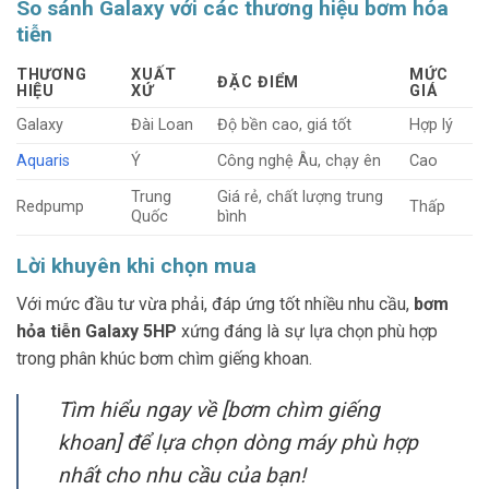
So sánh Galaxy với các thương hiệu bơm hỏa
tiễn
THƯƠNG
XUẤT
MỨC
ĐẶC ĐIỂM
HIỆU
XỨ
GIÁ
Galaxy
Đài Loan
Độ bền cao, giá tốt
Hợp lý
Aquaris
Ý
Công nghệ Âu, chạy ên
Cao
Trung
Giá rẻ, chất lượng trung
Redpump
Thấp
Quốc
bình
Lời khuyên khi chọn mua
Với mức đầu tư vừa phải, đáp ứng tốt nhiều nhu cầu,
bơm
hỏa tiễn Galaxy 5HP
xứng đáng là sự lựa chọn phù hợp
trong phân khúc bơm chìm giếng khoan.
Tìm hiểu ngay về [bơm chìm giếng
khoan] để lựa chọn dòng máy phù hợp
nhất cho nhu cầu của bạn!