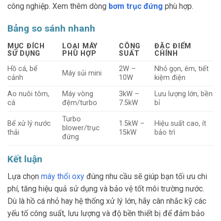
công nghiệp. Xem thêm dòng
bơm trục đứng
phù hợp.
Bảng so sánh nhanh
MỤC ĐÍCH
LOẠI MÁY
CÔNG
ĐẶC ĐIỂM
SỬ DỤNG
PHÙ HỢP
SUẤT
CHÍNH
Hồ cá, bể
2W –
Nhỏ gọn, êm, tiết
Máy sủi mini
cảnh
10W
kiệm điện
Ao nuôi tôm,
Máy vòng
3kW –
Lưu lượng lớn, bền
cá
đệm/turbo
7.5kW
bỉ
Turbo
Bể xử lý nước
1.5kW –
Hiệu suất cao, ít
blower/trục
thải
15kW
bảo trì
đứng
Kết luận
Lựa chọn
máy thổi oxy
đúng nhu cầu sẽ giúp bạn tối ưu chi
phí, tăng hiệu quả sử dụng và bảo vệ tốt môi trường nước.
Dù là hồ cá nhỏ hay hệ thống xử lý lớn, hãy cân nhắc kỹ các
yếu tố công suất, lưu lượng và độ bền thiết bị để đảm bảo