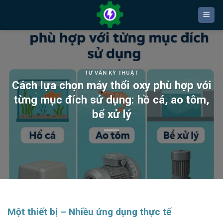
Bỏ
qua
nội
dung
TƯ VẤN KỸ THUẬT
Cách lựa chọn máy thổi oxy phù hợp với
từng mục đích sử dụng: hồ cá, ao tôm,
bể xử lý
Một thiết bị – Nhiều ứng dụng thực tế