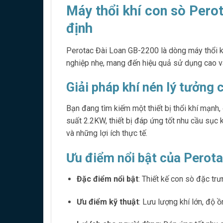
Máy thổi khí con sò Per
định
Perotac Đài Loan GB-2200 là dòng máy thổi kh
nghiệp nhẹ, mang đến hiệu quả sử dụng cao v
Giải pháp khí nén lý tưởng
Bạn đang tìm kiếm một thiết bị thổi khí mạnh,
suất 2.2KW, thiết bị đáp ứng tốt nhu cầu sục k
và những lợi ích thực tế.
Ưu điểm nổi bật của Perot
Đặc điểm nổi bật
: Thiết kế con sò đặc tr
Ưu điểm kỹ thuật
: Lưu lượng khí lớn, độ 