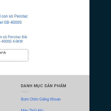
on sò Perotac Đài
B-4000S 4.0KW
m³/h
DANH MỤC SẢN PHẨM
Bơm Chìm Giếng Khoan
Máy Thổi Khí