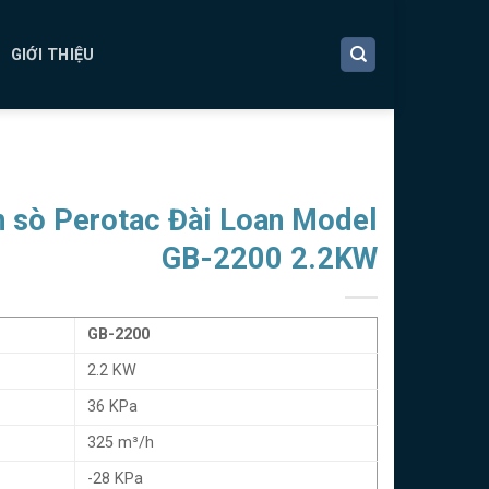
GIỚI THIỆU
n sò Perotac Đài Loan Model
GB-2200 2.2KW
GB-2200
2.2 KW
36 KPa
325 m³/h
-28 KPa