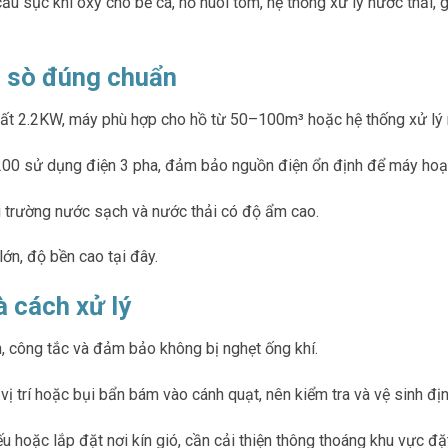
cầu sục khí oxy cho bể cá, hồ nuôi tôm, hệ thống xử lý nước thải, 
n sò đúng chuẩn
uất 2.2KW, máy phù hợp cho hồ từ 50–100m³ hoặc hệ thống xử lý 
200 sử dụng điện 3 pha, đảm bảo nguồn điện ổn định để máy hoạt
i trường nước sạch và nước thải có độ ẩm cao.
ớn, độ bền cao tại đây.
 cách xử lý
 công tắc và đảm bảo không bị nghẹt ống khí.
ị trí hoặc bụi bẩn bám vào cánh quạt, nên kiểm tra và vệ sinh địn
hoặc lắp đặt nơi kín gió, cần cải thiện thông thoáng khu vực đặ