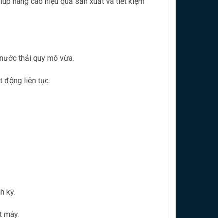
giúp nâng cao hiệu quả sản xuất và tiết kiệm
nước thải quy mô vừa.
 động liên tục.
h kỳ.
t máy.