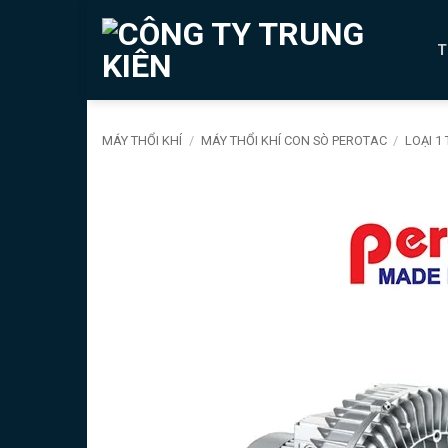
Bỏ
qua
T
nội
dung
MÁY THỔI KHÍ
/
MÁY THỔI KHÍ CON SÒ PEROTAC
/
LOẠI 1