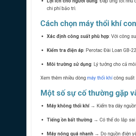
Lợi ích cho người dùng
: Đáp ứng tốt nhu 
chi phí bảo trì.
Cách chọn máy thổi khí co
Xác định công suất phù hợp
: Với công s
Kiểm tra điện áp
: Perotac Đài Loan GB-2
Môi trường sử dụng
: Lý tưởng cho cả mô
Xem thêm nhiều dòng
máy thổi khí
công suất l
Một số sự cố thường gặp và
Máy không thổi khí
→ Kiểm tra dây nguồn,
Tiếng ồn bất thường
→ Có thể do lắp sai v
Máy nóng quá nhanh
→ Do nguồn điện yếu 