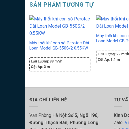
SẢN PHẨM TƯƠNG TỰ
Máy thổi khí con 
Loan Model GB-
Máy thổi khí con sò Perotac Đài
Loan Model GB-550S/2 0.55KW
Lưu Lượng:
29 m³/
Cột Áp:
1.1 m
Lưu Lượng:
88 m³/h
Cột Áp:
3 m
ĐỊA CHỈ LIÊN HỆ
TƯ VẤ
Văn Phòng Hà Nội:
Số 5, Ngõ 196,
Kinh D
Đường Thạch Bàn, Phường Long
Zalo:
Vi