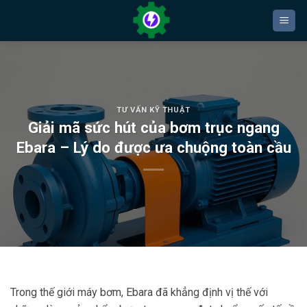
Bỏ
qua
nội
dung
TƯ VẤN KỸ THUẬT
Giải mã sức hút của bơm trục ngang
Ebara – Lý do được ưa chuộng toàn cầu
Trong thế giới máy bơm, Ebara đã khẳng định vị thế với