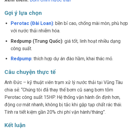
Gợi ý lựa chọn
Perotac (Đài Loan)
: bền bỉ cao, chống mài mòn, phù hợp
với nước thải nhiễm hóa.
Redpump (Trung Quốc)
: giá tốt, linh hoạt nhiều dạng
công suất.
Redpump
: thích hợp dự án đào hầm, khai thác mỏ.
Câu chuyện thực tế
Anh Đức – kỹ thuật viên trạm xử lý nước thải tại Vũng Tàu
chia sẻ: “Chúng tôi đã thay thế bơm cũ sang bơm tõm
Perotac công suất 15HP. Hệ thống vận hành ổn định hơn,
động cơ mát nhanh, không bị tắc khi gặp tạp chất rác thái.
Tính ra tiết kiệm gần 20% chi phí vận hành/tháng”.
Kết luận