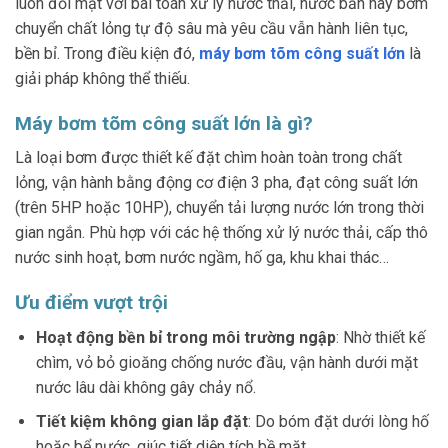
luôn đối mặt với bài toán xử lý nước thải, nước bẩn hay bơm
chuyển chất lỏng tự độ sâu mà yêu cầu vẫn hành liên tục,
bền bỉ. Trong điều kiện đó,
máy bơm tõm công suất lớn
là
giải pháp không thể thiếu.
Máy bơm tõm công suất lớn là gì?
Là loại bơm được thiết kế đặt chìm hoàn toàn trong chất
lỏng, vận hành bằng động cơ điện 3 pha, đạt công suất lớn
(trên 5HP hoặc 10HP), chuyển tải lượng nước lớn trong thời
gian ngắn. Phù hợp với các hệ thống xử lý nước thải, cấp thô
nước sinh hoạt, bơm nước ngầm, hố ga, khu khai thác…
Ưu điểm vượt trội
Hoạt động bền bỉ trong môi trường ngập
: Nhờ thiết kế
chìm, vỏ bỏ gioăng chống nước đầu, vận hành dưới mặt
nước lâu dài không gây chảy nổ.
Tiết kiệm không gian lắp đặt
: Do bóm đặt dưới lòng hố
hoặc bể nước, giúc tiết diện tích bề mặt.