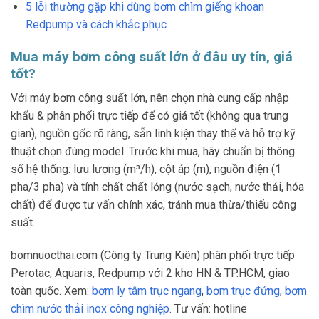
5 lỗi thường gặp khi dùng bơm chìm giếng khoan
Redpump và cách khắc phục
Mua máy bơm công suất lớn ở đâu uy tín, giá
tốt?
Với máy bơm công suất lớn, nên chọn nhà cung cấp nhập
khẩu & phân phối trực tiếp để có giá tốt (không qua trung
gian), nguồn gốc rõ ràng, sẵn linh kiện thay thế và hỗ trợ kỹ
thuật chọn đúng model. Trước khi mua, hãy chuẩn bị thông
số hệ thống: lưu lượng (m³/h), cột áp (m), nguồn điện (1
pha/3 pha) và tính chất chất lỏng (nước sạch, nước thải, hóa
chất) để được tư vấn chính xác, tránh mua thừa/thiếu công
suất.
bomnuocthai.com (Công ty Trung Kiên) phân phối trực tiếp
Perotac, Aquaris, Redpump với 2 kho HN & TP.HCM, giao
toàn quốc. Xem:
bơm ly tâm trục ngang
,
bơm trục đứng
,
bơm
chìm nước thải inox công nghiệp
. Tư vấn: hotline