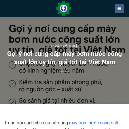
Bỏ
qua
nội
dung
TƯ VẤN KỸ THUẬT
Gợi ý nơi cung cấp máy bơm nước công
suất lớn uy tín, giá tốt tại Việt Nam
Trong bối cảnh nhu cầu sử dụng
máy bơm nước công suất