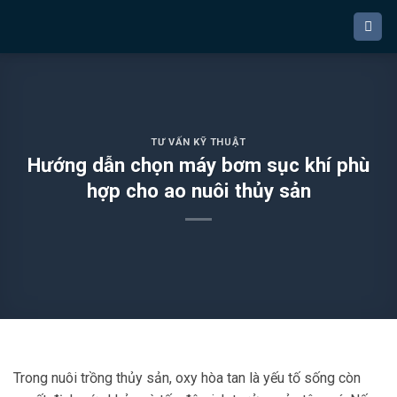
Bỏ
qua
nội
dung
TƯ VẤN KỸ THUẬT
Hướng dẫn chọn máy bơm sục khí phù
hợp cho ao nuôi thủy sản
Trong nuôi trồng thủy sản, oxy hòa tan là yếu tố sống còn