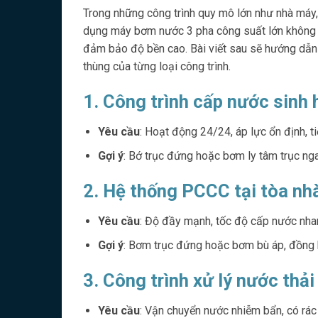
Trong những công trình quy mô lớn như nhà máy
dụng máy bơm nước 3 pha công suất lớn không ch
đảm bảo độ bền cao. Bài viết sau sẽ hướng dẫn
thùng của từng loại công trình.
1. Công trình cấp nước sinh
Yêu cầu
: Hoạt động 24/24, áp lực ổn định, ti
Gợi ý
: Bớ trục đứng hoặc bơm ly tâm trục nga
2. Hệ thống PCCC tại tòa n
Yêu cầu
: Độ đầy mạnh, tốc độ cấp nước nhan
Gợi ý
: Bơm trục đứng hoặc bơm bù áp, đồng 
3. Công trình xử lý nước thải
Yêu cầu
: Vận chuyển nước nhiễm bẩn, có rác