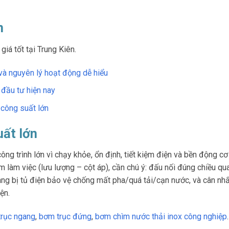
n
giá tốt tại Trung Kiên.
và nguyên lý hoạt động dễ hiểu
đầu tư hiện nay
 công suất lớn
ất lớn
g trình lớn vì chạy khỏe, ổn định, tiết kiệm điện và bền động cơ
m làm việc (lưu lượng – cột áp), cần chú ý: đấu nối đúng chiều qu
rang bị tủ điện bảo vệ chống mất pha/quá tải/cạn nước, và cân nh
ện.
trục ngang
,
bơm trục đứng
,
bơm chìm nước thải inox công nghiệp