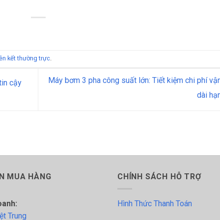
iên kết thường trực
.
Máy bơm 3 pha công suất lớn: Tiết kiệm chi phí vậ
in cậy
dài hạ
N MUA HÀNG
CHÍNH SÁCH HỖ TRỢ
oanh:
Hình Thức Thanh Toán
ệt Trung