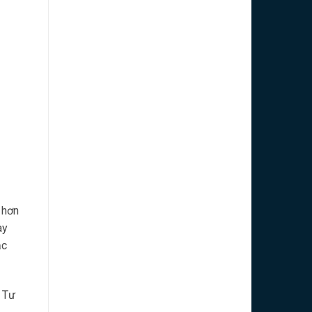
 hơn
ay
ắc
. Tư