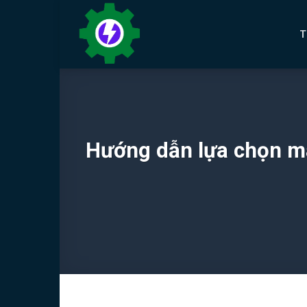
Bỏ
qua
T
nội
dung
Hướng dẫn lựa chọn má