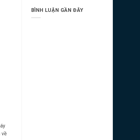
BÌNH LUẬN GẦN ĐÂY
máy
 về