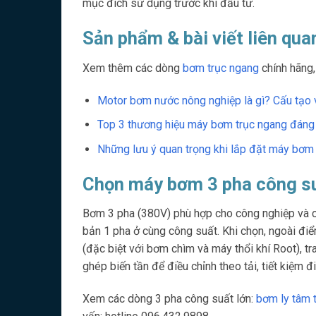
mục đích sử dụng trước khi đầu tư.
Sản phẩm & bài viết liên qua
Xem thêm các dòng
bơm trục ngang
chính hãng, 
Motor bơm nước nông nghiệp là gì? Cấu tạo 
Top 3 thương hiệu máy bơm trục ngang đáng 
Những lưu ý quan trọng khi lắp đặt máy bơm
Chọn máy bơm 3 pha công su
Bơm 3 pha (380V) phù hợp cho công nghiệp và côn
bản 1 pha ở cùng công suất. Khi chọn, ngoài điể
(đặc biệt với bơm chìm và máy thổi khí Root), t
ghép biến tần để điều chỉnh theo tải, tiết kiệm đi
Xem các dòng 3 pha công suất lớn:
bơm ly tâm 