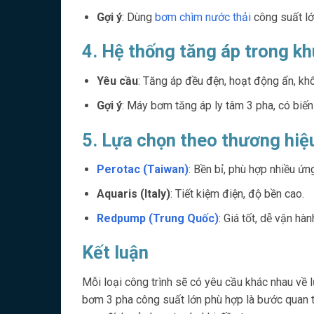
Gợi ý
: Dùng
bơm chìm nước thải
công suất lớ
4. Hệ thống tăng áp trong k
Yêu cầu
: Tăng áp đều đện, hoạt động ẩn, kh
Gợi ý
: Máy bơm tăng áp ly tâm 3 pha, có biến
5. Lựa chọn theo thương hiệu
Perotac (Taiwan)
: Bền bỉ, phù hợp nhiều ứn
Aquaris (Italy)
: Tiết kiệm điện, độ bền cao.
Redpump (Trung Quốc)
: Giá tốt, dễ vận hàn
Kết luận
Mỗi loại công trình sẽ có yêu cầu khác nhau về
bơm 3 pha công suất lớn phù hợp là bước quan t