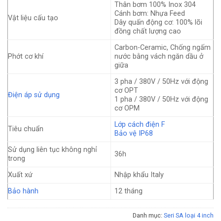
Thân bơm 100% Inox 304
Cánh bơm: Nhựa Feed
Vật liệu cấu tạo
Dây quấn động cơ: 100% lõi
đồng chất lượng cao
Carbon-Ceramic, Chống ngấm
Phớt cơ khí
nước bằng vách ngăn dầu ở
giữa
3 pha / 380V / 50Hz với động
cơ OPT
Điện áp sử dụng
1 pha / 380V / 50Hz với động
cơ OPM
Lớp cách điện F
Tiêu chuẩn
Bảo vệ IP68
Sử dụng liên tục không nghỉ
36h
trong
Xuất xứ
Nhập khẩu Italy
Bảo hành
12 tháng
Danh mục:
Seri SA loại 4 inch