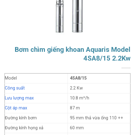
Bơm chìm giếng khoan Aquaris Model
4SA8/15 2.2Kw
Model
4SA8/15
Công suất
2.2 Kw
Lưu lượng max
10.8 m³/h
Cột áp max
87 m
Đường kính bơm
95 mm thả vừa ống 110 ++
Đường kính họng xả
60 mm