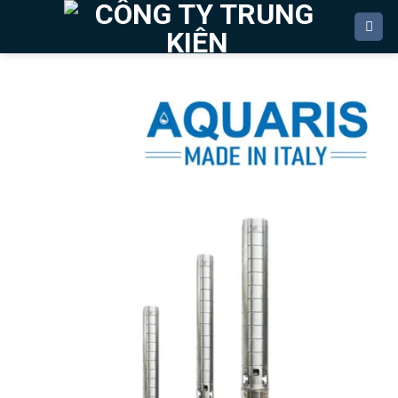
Bỏ
qua
nội
dung