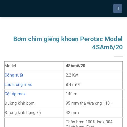
Bỏ
qua
nội
dung
Bơm chìm giếng khoan Perotac Model
4SAm6/20
Model
4SAm6/20
Công suất
2.2 Kw
Lưu lượng max
8.4 m³/h
Cột áp max
140 m
Đường kính bơm
95 mm thả vừa ống 110 +
Đường kính họng xả
42 mm
Thân bơm 100% Inox 304