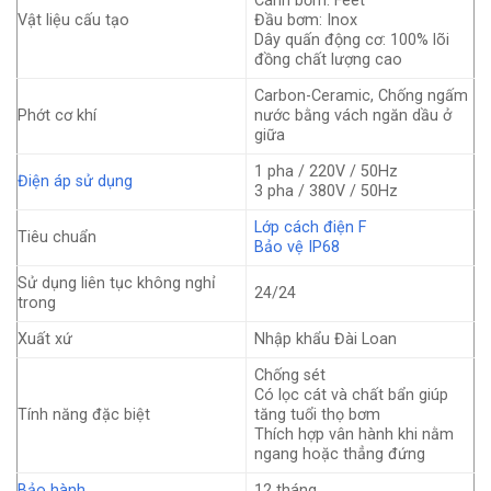
Cánh bơm: Feet
Vật liệu cấu tạo
Đầu bơm: Inox
Dây quấn động cơ: 100% lõi
đồng chất lượng cao
Carbon-Ceramic, Chống ngấm
Phớt cơ khí
nước bằng vách ngăn dầu ở
giữa
1 pha / 220V / 50Hz
Điện áp sử dụng
3 pha / 380V / 50Hz
Lớp cách điện F
Tiêu chuẩn
Bảo vệ IP68
Sử dụng liên tục không nghỉ
24/24
trong
Xuất xứ
Nhập khẩu Đài Loan
Chống sét
Có lọc cát và chất bẩn giúp
Tính năng đặc biệt
tăng tuổi thọ bơm
Thích hợp vân hành khi nằm
ngang hoặc thẳng đứng
Bảo hành
12 tháng