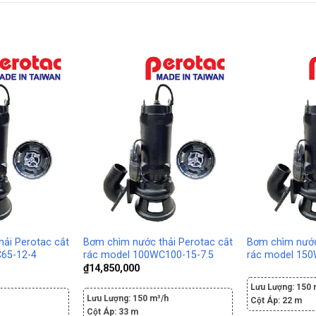
ải Perotac cắt
Bơm chìm nước thải Perotac cắt
Bơm chìm nước
65-12-4
rác model 100WC100-15-7.5
rác model 150
₫
14,850,000
Lưu Lượng:
150 
h
Lưu Lượng:
150 m³/h
Cột Áp:
22 m
Cột Áp:
33 m