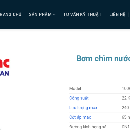
RANG CHỦ
SẢN PHẨM
TƯ VẤN KỸ THUẬT
LIÊN HỆ
Bơm chìm nước
Model
100
Công suất
22 
Lưu lượng max
240
Cột áp max
65 
Đường kính họng xả
DN1