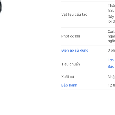
Thâ
G20
Vật liệu cấu tạo
Dây
lõi 
Car
Phớt cơ khí
ngấ
ngăn
Điện áp sử dụng
3 p
Lớp 
Tiêu chuẩn
Bảo
Xuất xứ
Nhậ
Bảo hành
12 