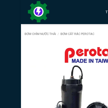
Bỏ
qua
T
nội
dung
BƠM CHÌM NƯỚC THẢI
/
BƠM CẮT RÁC PEROTAC