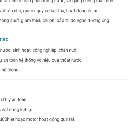
t rác, chìm toàn phần trong nước, vỏ gang chống mài mòn.
 vật rắn nhỏ, giảm nguy cơ kẹt tủa, hoạt động ên ái.
hông suốt, giảm thiểu chi phí bảo trì do nghẽ đường ống.
 rác
nước: sinh hoạt, công nghiệp, chăn nuôi…
 an toàn hệ thống và hiệu quả thóat nước.
a hệ thống
cỬ ly an toàn.
vật cứng kẹt lại.
u00hiệt hoặc motor hoạt động quá tải.