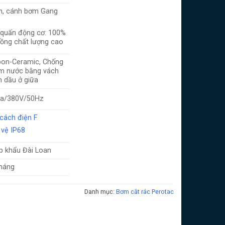
n, cánh bơm Gang
 quấn động cơ: 100%
đồng chất lượng cao
bon-Ceramic, Chống
m nước bằng vách
 dầu ở giữa
ha/380V/50Hz
cách điện F
 vệ IP68
p khẩu Đài Loan
tháng
Danh mục:
Bơm cắt rác Perotac