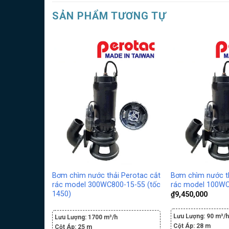
SẢN PHẨM TƯƠNG TỰ
Bơm chìm nước thải Perotac cắt
Bơm chìm nước th
rác model 300WC800-15-55 (tốc
rác model 100WC
1450)
₫
9,450,000
Lưu Lượng:
90 m³/
Lưu Lượng:
1700 m³/h
Cột Áp:
28 m
Cột Áp:
25 m