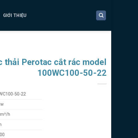
GIỚI THIỆU
 thải Perotac cắt rác model
100WC100-50-22
WC100-50-22
Kw
 m³/h
m
00