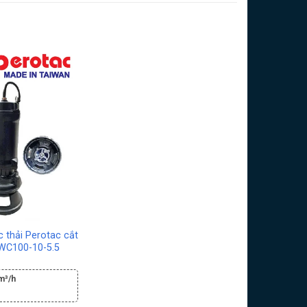
 thải Perotac cắt
WC100-10-5.5
m³/h