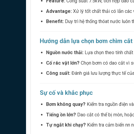
Feature:
Công suất 7.5kW, tích hợp dao cắ
Advantage:
Xử lý tốt chất thải có lẫn các
Benefit:
Duy trì hệ thống thóat nước luôn t
Hướng dẫn lựa chọn bơm chìm cắt
Nguồn nước thải:
Lựa chọn theo tính chất 
Cố rác vật lớn?
Chọn bơm có dao cắt vì sự
Công suất:
Đánh giá lưu lượng thực tế củ
Sự cố và khắc phục
Bơm không quay?
Kiểm tra nguồn điện và 
Tiếng ồn lớn?
Dao cắt có thể bị mòn, hoặc 
Tự ngắt khi chạy?
Kiểm tra cảm biến nn n