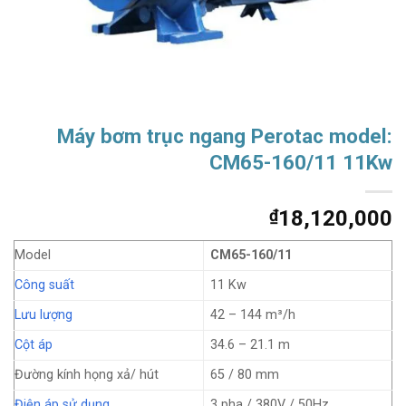
Máy bơm trục ngang Perotac model:
CM65-160/11 11Kw
₫
18,120,000
Model
CM65-160/11
Công suất
11 Kw
Lưu lượng
42 – 144 m³/h
Cột áp
34.6 – 21.1 m
Đường kính họng xả/ hút
65 / 80 mm
Điện áp sử dụng
3 pha / 380V / 50Hz