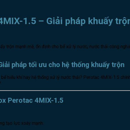
MIX-1.5 – Giải pháp khuấy trộ
ấy trộn mạnh mẽ, ổn định cho bể xử lý nước, nước thải công nghiệ
iải pháp tối ưu cho hệ thống khuấy trộn
bể hiếu khí hay hệ thống xử lý nước thải? Perotac 4MIX-1.5 chính l
.
ox Perotac 4MIX-1.5
ng tạo lực xoáy mạnh.