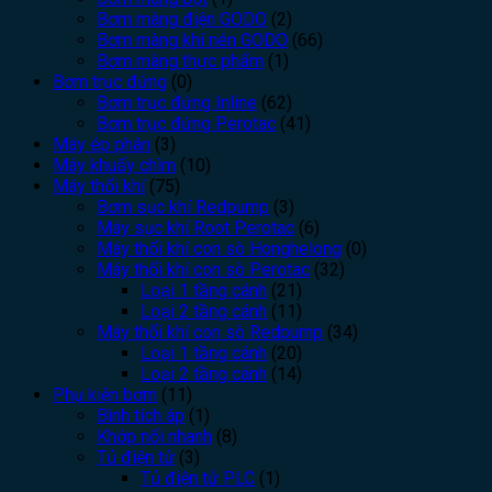
Bơm màng điện GODO
(2)
Bơm màng khí nén GODO
(66)
Bơm màng thực phẩm
(1)
Bơm trục đứng
(0)
Bơm trục đứng Inline
(62)
Bơm trục đứng Perotac
(41)
Máy ép phân
(3)
Máy khuấy chìm
(10)
Máy thổi khí
(75)
Bơm sục khí Redpump
(3)
Máy sục khí Root Perotac
(6)
Máy thổi khí con sò Honghelong
(0)
Máy thổi khí con sò Perotac
(32)
Loại 1 tầng cánh
(21)
Loại 2 tầng cánh
(11)
Máy thổi khí con sò Redpump
(34)
Loại 1 tầng cánh
(20)
Loại 2 tầng cánh
(14)
Phụ kiện bơm
(11)
Bình tích áp
(1)
Khớp nối nhanh
(8)
Tủ điện tử
(3)
Tủ điện tử PLC
(1)