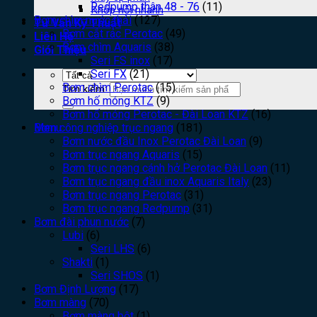
Redpump thân 48 - 76
(11)
Khớp nối nhanh
Bơm chìm nước thải
(127)
Tư Vấn Kỹ Thuật
Bơm cắt rác Perotac
(49)
Liên Hệ
Bơm chìm Aquaris
(38)
Giới Thiệu
Seri FS inox
(17)
Seri FX
(21)
Bơm chìm Perotac
(15)
Tìm kiếm:
Bơm hố móng KTZ
(9)
Bơm hố móng Perotac - Đài Loan KTZ
(16)
Bơm công nghiệp trục ngang
(181)
Menu
Bơm nước đầu Inox Perotac Đài Loan
(9)
Bơm trục ngang Aquaris
(15)
Bơm trục ngang cánh hở Perotac Đài Loan
(11)
Bơm trục ngang đầu inox Aquaris Italy
(23)
Bơm trục ngang Perotac
(31)
Bơm trục ngang Redpump
(31)
Bơm đài phun nước
(7)
Lubi
(6)
Seri LHS
(6)
Shakti
(1)
Seri SHOS
(1)
Bơm Định Lượng
(17)
Bơm màng
(70)
Bơm màng bột
(1)