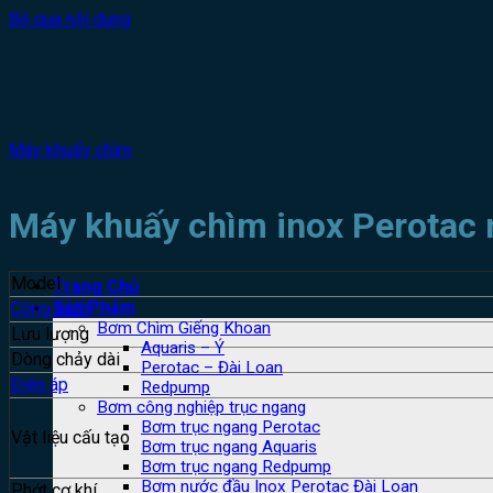
Bỏ qua nội dung
Máy khuấy chìm
Máy khuấy chìm inox Perotac 
Model
Trang Chủ
Sản Phẩm
Công suất
Bơm Chìm Giếng Khoan
Lưu lượng
Aquaris – Ý
Dòng chảy dài
Perotac – Đài Loan
Điện áp
Redpump
Bơm công nghiệp trục ngang
Bơm trục ngang Perotac
Vật liệu cấu tạo
Bơm trục ngang Aquaris
Bơm trục ngang Redpump
Bơm nước đầu Inox Perotac Đài Loan
Phớt cơ khí