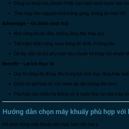
Động cơ khép kín, chuẩn IP68, vận hành dưới nước liên tục
Thân máy đúc nguyên khối bằng gang, chống ăn mòn tốt.
Advantage – Ưu điểm vượt trội:
Khả năng khuấy đều, chống lắng đáy hiệu quả.
Tiết kiệm điện năng, hoạt động ổn định, ít hỏng hóc.
Dễ lắp đặt với bộ phụ kiện tiêu chuẩn và khớp nối nhanh c
Benefit – Lợi ích thực tế:
Duy trì nồng độ đồng đều trong bể sinh học, tăng hiệu suấ
Giảm chi phí bảo trì, vận hành lâu dài không tốn kém.
Phù hợp cho nhiều hệ thống xử lý nước thải tại nhà máy, k
Hướng dẫn chọn máy khuấy phù hợp với 
Để chọn đúng máy khuấy phù hợp, bạn cần lưu ý: