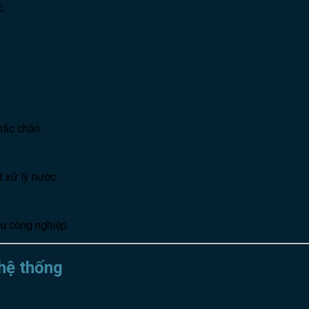
.
hắc chắn.
t xử lý nước.
hu công nghiệp.
hệ thống