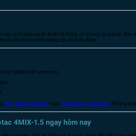
 xảy ra thường xuyên khiến hệ thống xử lý nước bị quá tải. Sau 
m chi phí hút bùn mỗi tháng hơn 20 triệu đồng.
 công nghiệp chất lượng cao.
Nam.
R…
ng
bơm chìm nước thải
hoặc
máy khuấy chìm khác
để tăng hiệu
otac 4MIX-1.5 ngay hôm nay
p nâng cao hiệu suất hệ thống xử lý nước. Đừng để chất lượng nư