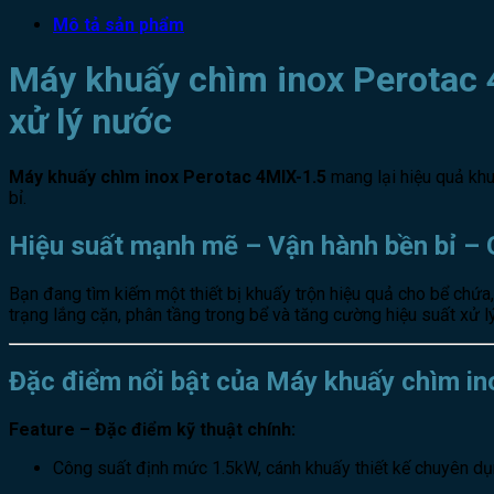
Mô tả sản phẩm
Máy khuấy chìm inox Perotac 4
xử lý nước
Máy khuấy chìm inox Perotac 4MIX-1.5
mang lại hiệu quả khu
bỉ.
Hiệu suất mạnh mẽ – Vận hành bền bỉ – G
Bạn đang tìm kiếm một thiết bị khuấy trộn hiệu quả cho bể chứa, 
trạng lắng cặn, phân tầng trong bể và tăng cường hiệu suất xử lý
Đặc điểm nổi bật của Máy khuấy chìm in
Feature – Đặc điểm kỹ thuật chính:
Công suất định mức 1.5kW, cánh khuấy thiết kế chuyên dụ