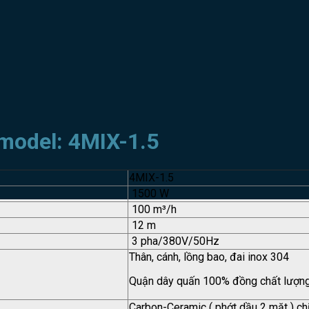
model: 4MIX-1.5
4MIX-1.5
1500 W
100 m³/h
12 m
3 pha/380V/50Hz
Thân, cánh, lồng bao, đai inox 304
Quận dây quấn 100% đồng chất lượn
Carbon-Ceramic ( phớt dầu 2 mặt ) ch