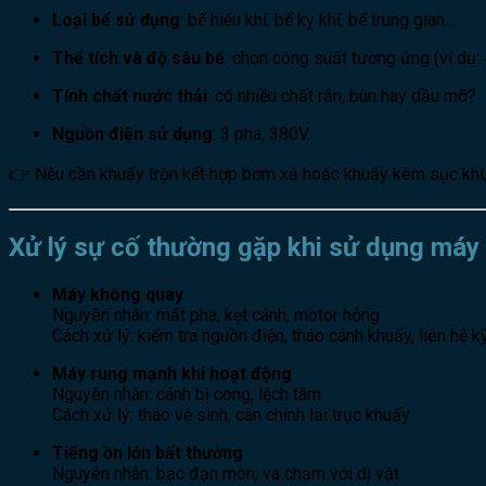
Loại bể sử dụng
: bể hiếu khí, bể kỵ khí, bể trung gian…
Thể tích và độ sâu bể
: chọn công suất tương ứng (ví dụ
Tính chất nước thải
: có nhiều chất rắn, bùn hay dầu mỡ?
Nguồn điện sử dụng
: 3 pha, 380V.
👉 Nếu cần khuấy trộn kết hợp bơm xả hoặc khuấy kèm sục khí
Xử lý sự cố thường gặp khi sử dụng máy
Máy không quay
Nguyên nhân: mất pha, kẹt cánh, motor hỏng
Cách xử lý: kiểm tra nguồn điện, tháo cánh khuấy, liên hệ k
Máy rung mạnh khi hoạt động
Nguyên nhân: cánh bị cong, lệch tâm
Cách xử lý: tháo vệ sinh, cân chỉnh lại trục khuấy
Tiếng ồn lớn bất thường
Nguyên nhân: bạc đạn mòn, va chạm với dị vật