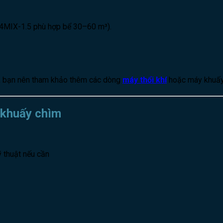
: 4MIX-1.5 phù hợp bể 30–60 m³).
, bạn nên tham khảo thêm các dòng
máy thổi khí
hoặc máy khuấy 
 khuấy chìm
ỹ thuật nếu cần