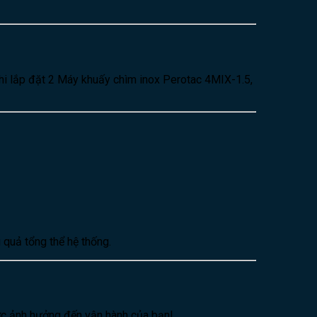
khi lắp đặt 2 Máy khuấy chìm inox Perotac 4MIX-1.5,
 quả tổng thể hệ thống.
ớc ảnh hưởng đến vận hành của bạn!