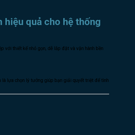
n hiệu quả cho hệ thống
p với thiết kế nhỏ gọn, dễ lắp đặt và vận hành bền
à lựa chọn lý tưởng giúp bạn giải quyết triệt để tình