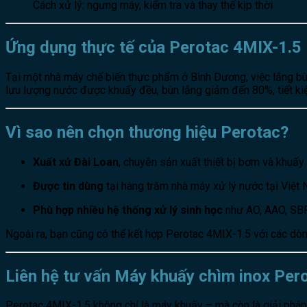
Cách xử lý: ngưng máy, kiểm tra và thay thế kịp thời
Ứng dụng thực tế của Perotac 4MIX-1.5
Tại một nhà máy chế biến thực phẩm ở Bình Dương, việc lắng bùn
lưu lượng nước được khuấy đều, bùn lắng giảm đến 80%, tiết kiệ
Vì sao nên chọn thương hiệu Perotac?
Xuất xứ Đài Loan
, chuyên sản xuất thiết bị bơm và khuấy
Được tin dùng
tại hàng trăm nhà máy xử lý nước tại Việt 
Phù hợp nhiều hệ thống xử lý sinh học
như AO, AAO, SB
Ngoài ra, bạn cũng có thể kết hợp Perotac 4MIX-1.5 với các dò
Liên hệ tư vấn Máy khuấy chìm inox Per
Perotac 4MIX-1.5 không chỉ là máy khuấy – mà còn là giải phá