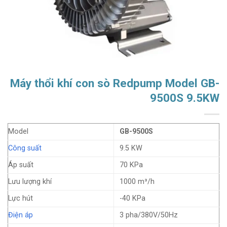
Máy thổi khí con sò Redpump Model GB-
9500S 9.5KW
Model
GB-9500S
Công suất
9.5 KW
Áp suất
70 KPa
Lưu lượng khí
1000 m³/h
Lực hút
-40 KPa
Điện áp
3 pha/380V/50Hz