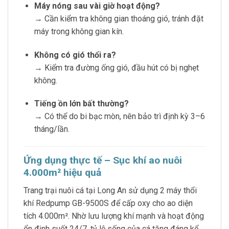
Máy nóng sau vài giờ hoạt động?
→ Cần kiểm tra không gian thoáng gió, tránh đặt
máy trong không gian kín.
Không có gió thổi ra?
→ Kiểm tra đường ống gió, đầu hút có bị nghẹt
không.
Tiếng ồn lớn bất thường?
→ Có thể do bi bạc mòn, nên bảo trì định kỳ 3–6
tháng/lần.
Ứng dụng thực tế – Sục khí ao nuôi
4.000m² hiệu quả
Trang trại nuôi cá tại Long An sử dụng 2 máy thổi
khí Redpump GB-9500S để cấp oxy cho ao diện
tích 4.000m². Nhờ lưu lượng khí mạnh và hoạt động
ổn định suốt 24/7, tỷ lệ sống của cá tăng đáng kể,