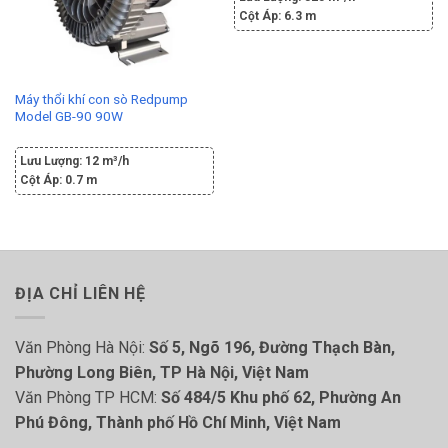
Cột Áp:
6.3 m
Máy thổi khí con sò Redpump
Model GB-90 90W
Lưu Lượng:
12 m³/h
Cột Áp:
0.7 m
ĐỊA CHỈ LIÊN HỆ
Văn Phòng Hà Nội:
Số 5, Ngõ 196, Đường Thạch Bàn,
Phường Long Biên, TP Hà Nội, Việt Nam
Văn Phòng TP HCM:
Số 484/5 Khu phố 62, Phường An
Phú Đông, Thành phố Hồ Chí Minh, Việt Nam