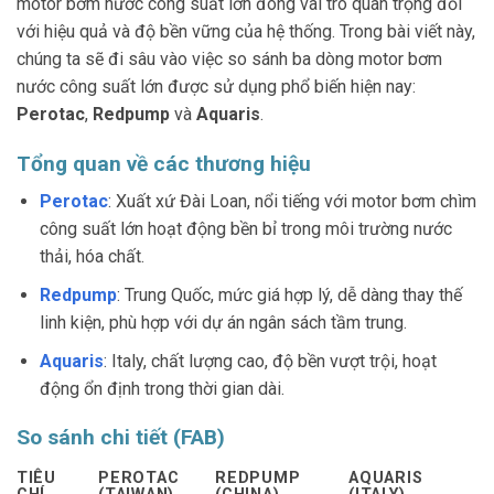
motor bơm nước công suất lớn đóng vai trò quan trọng đối
với hiệu quả và độ bền vững của hệ thống. Trong bài viết này,
chúng ta sẽ đi sâu vào việc so sánh ba dòng motor bơm
nước công suất lớn được sử dụng phổ biến hiện nay:
Perotac
,
Redpump
và
Aquaris
.
Tổng quan về các thương hiệu
Perotac
: Xuất xứ Đài Loan, nổi tiếng với motor bơm chìm
công suất lớn hoạt động bền bỉ trong môi trường nước
thải, hóa chất.
Redpump
: Trung Quốc, mức giá hợp lý, dễ dàng thay thế
linh kiện, phù hợp với dự án ngân sách tầm trung.
Aquaris
: Italy, chất lượng cao, độ bền vượt trội, hoạt
động ổn định trong thời gian dài.
So sánh chi tiết (FAB)
TIÊU
PEROTAC
REDPUMP
AQUARIS