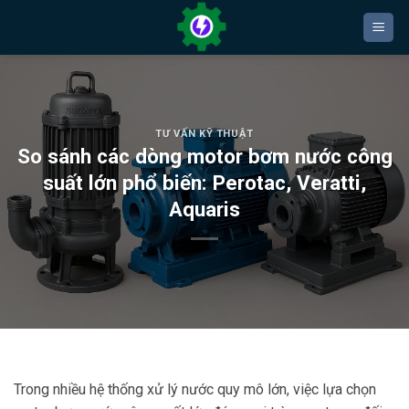
Bỏ
qua
nội
dung
TƯ VẤN KỸ THUẬT
So sánh các dòng motor bơm nước công
suất lớn phổ biến: Perotac, Veratti,
Aquaris
Trong nhiều hệ thống xử lý nước quy mô lớn, việc lựa chọn