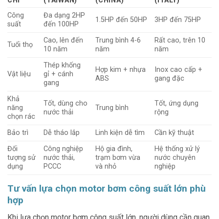
CHÍ
(TAIWAN)
(CHINA)
(ITALY)
Công
Đa dạng 2HP
1.5HP đến 50HP
3HP đến 75HP
suất
đến 100HP
Cao, lên đến
Trung bình 4-6
Rất cao, trên 10
Tuổi thọ
10 năm
năm
năm
Thép khống
Hợp kim + nhựa
Inox cao cấp +
Vật liệu
gỉ + cánh
ABS
gang đặc
gang
Khả
Tốt, dùng cho
Tốt, ứng dụng
năng
Trung bình
nước thải
rộng
chọn rác
Bảo trì
Dễ tháo lắp
Linh kiện dễ tìm
Cần kỹ thuật
Đối
Công nghiệp
Hộ gia đình,
Hệ thống xử lý
tượng sử
nước thải,
trạm bơm vừa
nước chuyên
dụng
PCCC
và nhỏ
nghiệp
Tư vấn lựa chọn motor bơm công suất lớn phù
hợp
Khi lựa chọn motor bơm công suất lớn, người dùng cần quan