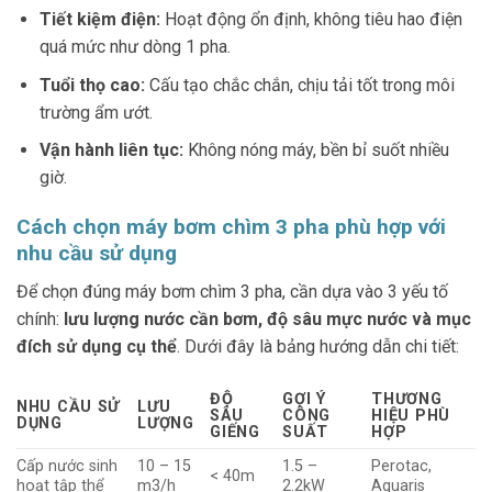
Tiết kiệm điện:
Hoạt động ổn định, không tiêu hao điện
quá mức như dòng 1 pha.
Tuổi thọ cao:
Cấu tạo chắc chắn, chịu tải tốt trong môi
trường ẩm ướt.
Vận hành liên tục:
Không nóng máy, bền bỉ suốt nhiều
giờ.
Cách chọn máy bơm chìm 3 pha phù hợp với
nhu cầu sử dụng
Để chọn đúng máy bơm chìm 3 pha, cần dựa vào 3 yếu tố
chính:
lưu lượng nước cần bơm, độ sâu mực nước và mục
đích sử dụng cụ thể
. Dưới đây là bảng hướng dẫn chi tiết:
ĐỘ
GỢI Ý
THƯƠNG
NHU CẦU SỬ
LƯU
SÂU
CÔNG
HIỆU PHÙ
DỤNG
LƯỢNG
GIẾNG
SUẤT
HỢP
Cấp nước sinh
10 – 15
1.5 –
Perotac,
< 40m
hoạt tập thể
m3/h
2.2kW
Aquaris