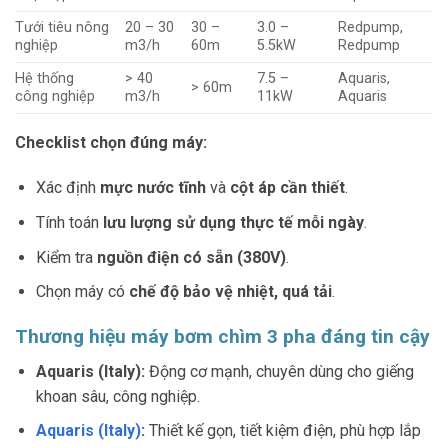
Tưới tiêu nông
20 – 30
30 –
3.0 –
Redpump,
nghiệp
m3/h
60m
5.5kW
Redpump
Hệ thống
> 40
7.5 –
Aquaris,
> 60m
công nghiệp
m3/h
11kW
Aquaris
Checklist chọn đúng máy:
Xác định
mực nước tĩnh
và
cột áp cần thiết
.
Tính toán
lưu lượng sử dụng thực tế mỗi ngày
.
Kiểm tra
nguồn điện có sẵn (380V)
.
Chọn máy có
chế độ bảo vệ nhiệt, quá tải
.
Thương hiệu máy bơm chìm 3 pha đáng tin cậy
Aquaris (Italy):
Động cơ mạnh, chuyên dùng cho giếng
khoan sâu, công nghiệp.
Aquaris (Italy)
:
Thiết kế gọn, tiết kiệm điện, phù hợp lắp