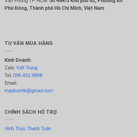
Văn Phòng TP HCM:
Số 484/5 Khu phố 62, Phường An
Phú Đông, Thành phố Hồ Chí Minh, Việt Nam
TƯ VẤN MUA HÀNG
Kinh Doanh:
Zalo:
Việt Trung
Tel:
096.432.9898
Email:
maybomtk@gmail.com
CHÍNH SÁCH HỖ TRỢ
Hình Thức Thanh Toán