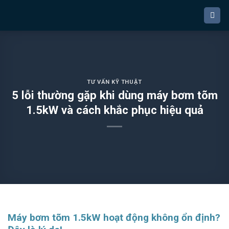
Bỏ
qua
nội
dung
TƯ VẤN KỸ THUẬT
5 lỗi thường gặp khi dùng máy bơm tõm
1.5kW và cách khắc phục hiệu quả
Máy bơm tõm 1.5kW hoạt động không ổn định?