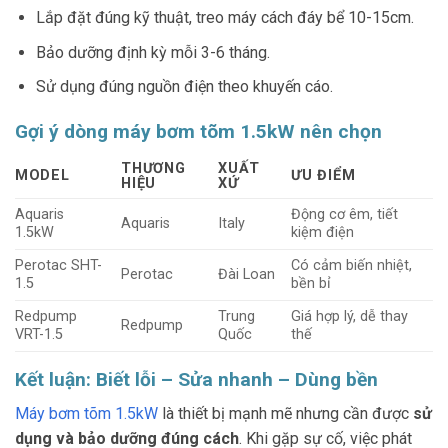
Lắp đặt đúng kỹ thuật, treo máy cách đáy bể 10-15cm.
Bảo dưỡng định kỳ mỗi 3-6 tháng.
Sử dụng đúng nguồn điện theo khuyến cáo.
Gợi ý dòng máy bơm tõm 1.5kW nên chọn
THƯƠNG
XUẤT
MODEL
ƯU ĐIỂM
HIỆU
XỨ
Aquaris
Động cơ êm, tiết
Aquaris
Italy
1.5kW
kiệm điện
Perotac SHT-
Có cảm biến nhiệt,
Perotac
Đài Loan
1.5
bền bỉ
Redpump
Trung
Giá hợp lý, dễ thay
Redpump
VRT-1.5
Quốc
thế
Kết luận: Biết lỗi – Sửa nhanh – Dùng bền
Máy bơm tõm 1.5kW
là thiết bị mạnh mẽ nhưng cần được
sử
dụng và bảo dưỡng đúng cách
. Khi gặp sự cố, việc phát