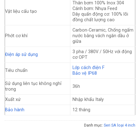
Thân bơm 100% Inox 304
Cánh bơm: Nhựa Feed
Vật liệu cấu tạo
Dây quấn động cơ: 100% lõi
đồng chất lượng cao
Carbon-Ceramic, Chống ngấm
Phớt cơ khí
nước bằng vách ngăn dầu ở
giữa
3 pha / 380V / 50Hz với động
Điện áp sử dụng
cơ OPT
Lớp cách điện F
Tiêu chuẩn
Bảo vệ IP68
Sử dụng liên tục không nghỉ
36h
trong
Xuất xứ
Nhập khẩu Italy
Bảo hành
12 tháng
Danh mục:
Seri SA loại 4 inch