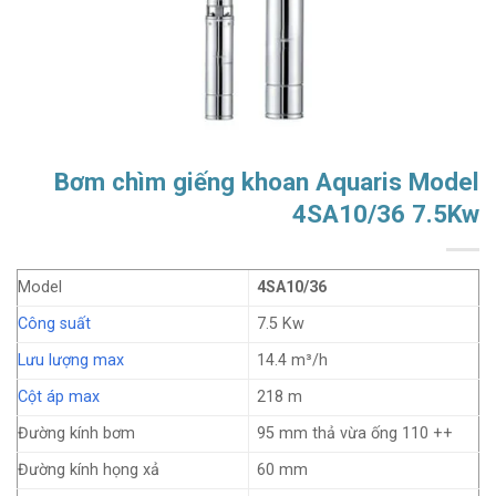
Bơm chìm giếng khoan Aquaris Model
4SA10/36 7.5Kw
Model
4SA10/36
Công suất
7.5 Kw
Lưu lượng max
14.4 m³/h
Cột áp max
218 m
Đường kính bơm
95 mm thả vừa ống 110 ++
Đường kính họng xả
60 mm