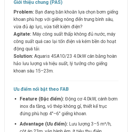
Giới thiệu chung (PAS)
Problem:
Bạn đang băn khoăn lựa chọn bơm giếng
khoan phù hợp với giếng nông đến trung bình sâu,
vừa đủ áp lực, vừa tiết kiệm điện?
Agitate:
Máy công suất thấp không đủ nước, máy
công suất quá cao lại tốn điện và kém bền do hoạt
động quá tải.
Solution:
Aquaris 4SA10/23 4.0kW cân bằng hoàn
hảo lưu lượng và hiệu suất, lý tưởng cho giếng
khoan sâu 15–23m.
Ưu điểm nổi bật theo FAB
Feature (Đặc điểm):
Động cơ 4.0kW, cánh bơm
inox đa tầng, vỏ thép không gỉ, thiết kế trục
đứng phù hợp 4″–6″ giếng khoan.
Advantage (Ưu điểm):
Lưu lượng 3–5 m³/h,
cột áp 23m, vận hành êm, ít tiêu thụ điện.