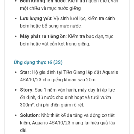
Bơm không lên nước:
Kiểm tra nguồn điện, van
một chiều và mực nước giếng.
Lưu lượng yếu:
Vệ sinh lưới lọc, kiểm tra cánh
bơm hoặc bổ sung mực nước.
Máy phát ra tiếng ồn:
Kiểm tra bạc đạn, trục
bơm hoặc vật cản kẹt trong giếng.
Ứng dụng thực tế (3S)
Star:
Hộ gia đình tại Tiền Giang lắp đặt Aquaris
4SA10/23 cho giếng khoan sâu 20m.
Story:
Sau 1 năm vận hành, máy duy trì áp lực
ổn định, đủ nước cho sinh hoạt và tưới vườn
300m², chi phí điện giảm rõ rệt.
Solution:
Nhờ thiết kế đa tầng và động cơ tiết
kiệm, Aquaris 4SA10/23 mang lại hiệu quả lâu
dài.