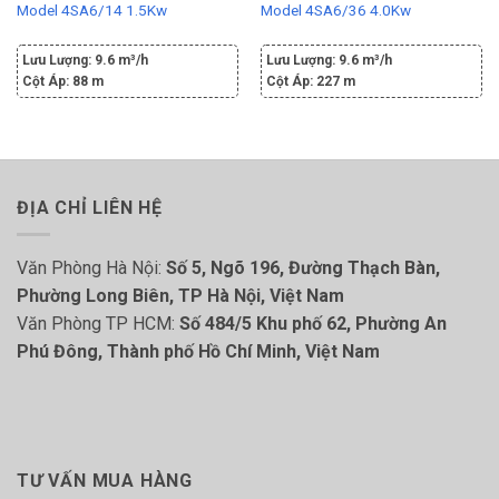
Model 4SA6/14 1.5Kw
Model 4SA6/36 4.0Kw
Lưu Lượng:
9.6 m³/h
Lưu Lượng:
9.6 m³/h
Cột Áp:
88 m
Cột Áp:
227 m
ĐỊA CHỈ LIÊN HỆ
Văn Phòng Hà Nội:
Số 5, Ngõ 196, Đường Thạch Bàn,
Phường Long Biên, TP Hà Nội, Việt Nam
Văn Phòng TP HCM:
Số 484/5 Khu phố 62, Phường An
Phú Đông, Thành phố Hồ Chí Minh, Việt Nam
TƯ VẤN MUA HÀNG