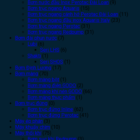
Bơm nước đầu Inox Perotac Đài Loan
(9)
Bơm trục ngang Aquaris
(15)
Bơm trục ngang cánh hở Perotac Đài Loan
(11)
Bơm trục ngang đầu inox Aquaris Italy
(23)
Bơm trục ngang Perotac
(31)
Bơm trục ngang Redpump
(31)
Bơm đài phun nước
(7)
Lubi
(6)
Seri LHS
(6)
Shakti
(1)
Seri SHOS
(1)
Bơm Định Lượng
(17)
Bơm màng
(70)
Bơm màng bột
(1)
Bơm màng điện GODO
(2)
Bơm màng khí nén GODO
(66)
Bơm màng thực phẩm
(1)
Bơm trục đứng
(0)
Bơm trục đứng Inline
(62)
Bơm trục đứng Perotac
(41)
Máy ép phân
(3)
Máy khuấy chìm
(10)
Máy thổi khí
(75)
Bơm sục khí Redpump
(3)