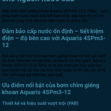
Máy bơm chìm giếng khoan Aquaris 4SPm3-12 0.75Kw – giải
pháp bơm nước mạnh mẽ, tiết kiệm điện, phù hợp cho hộ gia
đình và công trình cần khai thác nước từ giếng sâu.
Đảm bảo cấp nước ổn định – tiết kiệm
điện – độ bền cao với Aquaris 4SPm3-
12
Bạn đang cần tìm một máy bơm giếng khoan có thể vận hành
ổn định, tiết kiệm chi phí điện và bền bỉ với thời gian? Aquaris
Model 4SPm3-12 0.75Kw sẽ là lựa chọn phù hợp giúp bạn
giải quyết triệt để nhu cầu khai thác nước từ độ sâu lớn, dù là
cho sinh hoạt gia đình hay sản xuất.
Ưu điểm nổi bật của bơm chìm giếng
khoan Aquaris 4SPm3-12
Thiết kế và hiệu suất vượt trội (FAB)