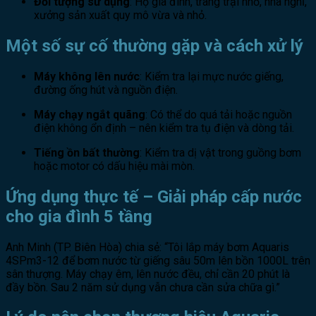
Đối tượng sử dụng
: Hộ gia đình, trang trại nhỏ, nhà nghỉ,
xưởng sản xuất quy mô vừa và nhỏ.
Một số sự cố thường gặp và cách xử lý
Máy không lên nước
: Kiểm tra lại mực nước giếng,
đường ống hút và nguồn điện.
Máy chạy ngắt quãng
: Có thể do quá tải hoặc nguồn
điện không ổn định – nên kiểm tra tụ điện và dòng tải.
Tiếng ồn bất thường
: Kiểm tra dị vật trong guồng bơm
hoặc motor có dấu hiệu mài mòn.
Ứng dụng thực tế – Giải pháp cấp nước
cho gia đình 5 tầng
Anh Minh (TP. Biên Hòa) chia sẻ: “Tôi lắp máy bơm Aquaris
4SPm3-12 để bơm nước từ giếng sâu 50m lên bồn 1000L trên
sân thượng. Máy chạy êm, lên nước đều, chỉ cần 20 phút là
đầy bồn. Sau 2 năm sử dụng vẫn chưa cần sửa chữa gì.”