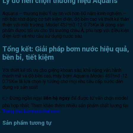
Lý do nên chọn thương hiệu Aquaris
Aquaris – thương hiệu Ý uy tín với hơn 60 năm kinh nghiệm –
nổi bật nhờ động cơ tiết kiệm điện, độ bền cao và thiết kế thân
thiện với môi trường. Model 4SPm3-12 0.75Kw là dòng sản
phẩm được tối ưu cho thị trường châu Á, phù hợp với điều kiện
điện lưới và nhu cầu sử dụng nước sâu.
Tổng kết: Giải pháp bơm nước hiệu quả,
bền bỉ, tiết kiệm
Với thiết kế tối ưu cho giếng khoan sâu, khả năng vận hành
mạnh mẽ và độ bền cao, máy bơm Aquaris Model 4SPm3-12
0.75Kw là lựa chọn lý tưởng cho mọi nhu cầu cấp nước dân
dụng và sản xuất.
👉 Đừng ngần ngại
liên hệ ngay
để được tư vấn chọn model
phù hợp nhất. Tham khảo thêm nhiều sản phẩm chất lượng tại
Trang chủ bomnuocthai.com
Sản phẩm tương tự