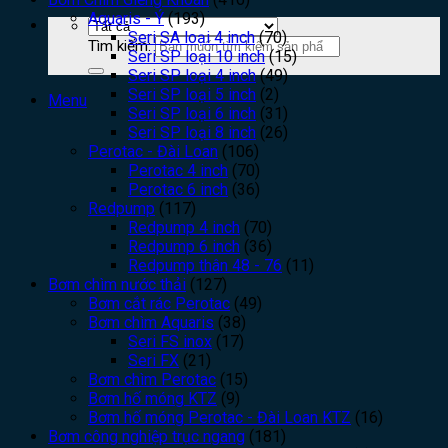
Aquaris - Ý
(193)
Seri SA loại 4 inch
(70)
Tìm kiếm:
Seri SP loại 10 inch
(15)
Seri SP loại 4 inch
(49)
Seri SP loại 5 inch
(2)
Menu
Seri SP loại 6 inch
(31)
Seri SP loại 8 inch
(26)
Perotac - Đài Loan
(106)
Perotac 4 inch
(70)
Perotac 6 inch
(36)
Redpump
(117)
Redpump 4 inch
(70)
Redpump 6 inch
(36)
Redpump thân 48 - 76
(11)
Bơm chìm nước thải
(127)
Bơm cắt rác Perotac
(49)
Bơm chìm Aquaris
(38)
Seri FS inox
(17)
Seri FX
(21)
Bơm chìm Perotac
(15)
Bơm hố móng KTZ
(9)
Bơm hố móng Perotac - Đài Loan KTZ
(16)
Bơm công nghiệp trục ngang
(181)