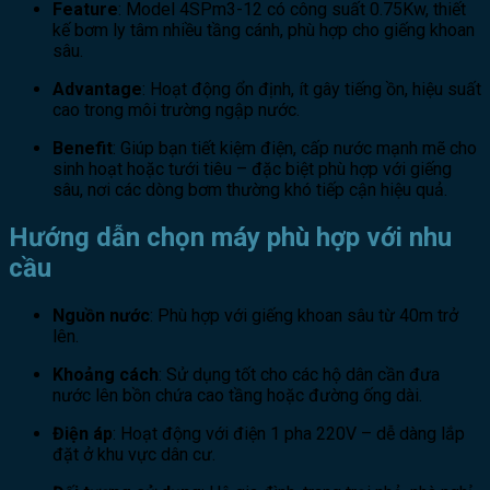
Feature
: Model 4SPm3-12 có công suất 0.75Kw, thiết
kế bơm ly tâm nhiều tầng cánh, phù hợp cho giếng khoan
sâu.
Advantage
: Hoạt động ổn định, ít gây tiếng ồn, hiệu suất
cao trong môi trường ngập nước.
Benefit
: Giúp bạn tiết kiệm điện, cấp nước mạnh mẽ cho
sinh hoạt hoặc tưới tiêu – đặc biệt phù hợp với giếng
sâu, nơi các dòng bơm thường khó tiếp cận hiệu quả.
Hướng dẫn chọn máy phù hợp với nhu
cầu
Nguồn nước
: Phù hợp với giếng khoan sâu từ 40m trở
lên.
Khoảng cách
: Sử dụng tốt cho các hộ dân cần đưa
nước lên bồn chứa cao tầng hoặc đường ống dài.
Điện áp
: Hoạt động với điện 1 pha 220V – dễ dàng lắp
đặt ở khu vực dân cư.