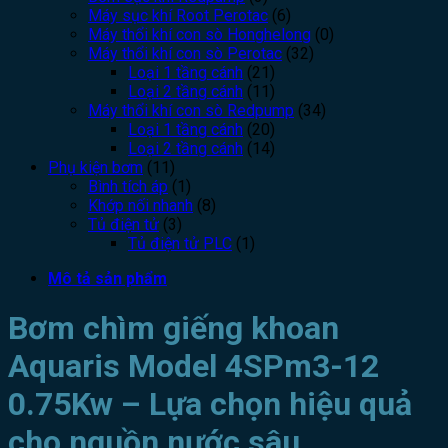
Máy sục khí Root Perotac
(6)
Máy thổi khí con sò Honghelong
(0)
Máy thổi khí con sò Perotac
(32)
Loại 1 tầng cánh
(21)
Loại 2 tầng cánh
(11)
Máy thổi khí con sò Redpump
(34)
Loại 1 tầng cánh
(20)
Loại 2 tầng cánh
(14)
Phụ kiện bơm
(11)
Bình tích áp
(1)
Khớp nối nhanh
(8)
Tủ điện tử
(3)
Tủ điện tử PLC
(1)
Mô tả sản phẩm
Bơm chìm giếng khoan
Aquaris Model 4SPm3-12
0.75Kw – Lựa chọn hiệu quả
cho nguồn nước sâu