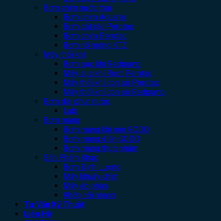
Bơm chìm nước thải
Bơm chìm Aquaris
Bơm cắt rác Perotac
Bơm chìm Perotac
Bơm hố móng KTZ
Máy thổi khí
Bơm sục khí Redpump
Máy sục khí Root Perotac
Máy thổi khí con sò Perotac
Máy thổi khí con sò Redpump
Bơm đài phun nước
Lubi
Bơm màng
Bơm màng khí nén GODO
Bơm màng điện GODO
Bơm màng thực phẩm
Sản Phẩm Khác
Bơm Định Lượng
Máy khuấy chìm
Máy ép phân
Khớp nối nhanh
Tư Vấn Kỹ Thuật
Liên Hệ