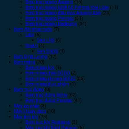
Bơm trục ngang Aquaris
(15)
Bơm trục ngang cánh hở Perotac Đài Loan
(11)
Bơm trục ngang đầu inox Aquaris Italy
(23)
Bơm trục ngang Perotac
(31)
Bơm trục ngang Redpump
(31)
Bơm đài phun nước
(7)
Lubi
(6)
Seri LHS
(6)
Shakti
(1)
Seri SHOS
(1)
Bơm Định Lượng
(17)
Bơm màng
(70)
Bơm màng bột
(1)
Bơm màng điện GODO
(2)
Bơm màng khí nén GODO
(66)
Bơm màng thực phẩm
(1)
Bơm trục đứng
(0)
Bơm trục đứng Inline
(62)
Bơm trục đứng Perotac
(41)
Máy ép phân
(3)
Máy khuấy chìm
(10)
Máy thổi khí
(75)
Bơm sục khí Redpump
(3)
Máy sục khí Root Perotac
(6)