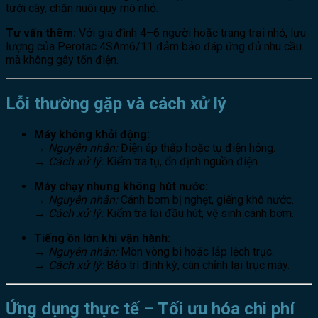
tưới cây, chăn nuôi quy mô nhỏ.
Tư vấn thêm:
Với gia đình 4–6 người hoặc trang trại nhỏ, lưu
lượng của Perotac 4SAm6/11 đảm bảo đáp ứng đủ nhu cầu
mà không gây tốn điện.
Lỗi thường gặp và cách xử lý
Máy không khởi động:
→
Nguyên nhân:
Điện áp thấp hoặc tụ điện hỏng.
→
Cách xử lý:
Kiểm tra tụ, ổn định nguồn điện.
Máy chạy nhưng không hút nước:
→
Nguyên nhân:
Cánh bơm bị nghẹt, giếng khô nước.
→
Cách xử lý:
Kiểm tra lại đầu hút, vệ sinh cánh bơm.
Tiếng ồn lớn khi vận hành:
→
Nguyên nhân:
Mòn vòng bi hoặc lắp lệch trục.
→
Cách xử lý:
Bảo trì định kỳ, cân chỉnh lại trục máy.
Ứng dụng thực tế – Tối ưu hóa chi phí