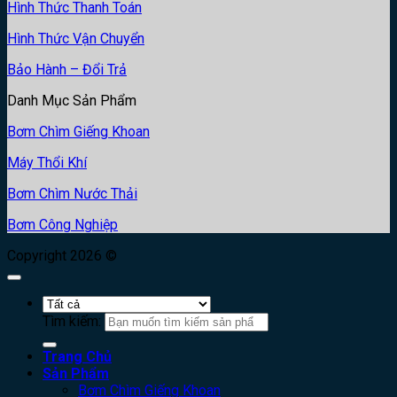
Hình Thức Thanh Toán
Hình Thức Vận Chuyển
Bảo Hành – Đổi Trả
Danh Mục Sản Phẩm
Bơm Chìm Giếng Khoan
Máy Thổi Khí
Bơm Chìm Nước Thải
Bơm Công Nghiệp
Copyright 2026 ©
Tìm kiếm:
Trang Chủ
Sản Phẩm
Bơm Chìm Giếng Khoan