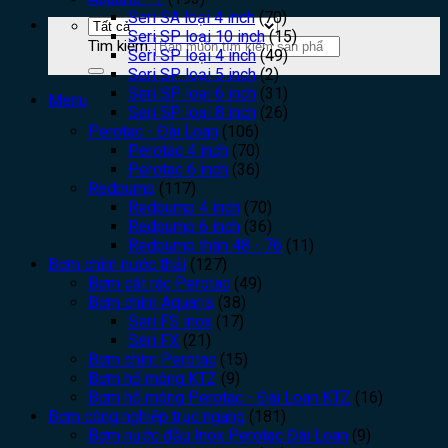
Seri SA loại 4 inch
(70)
Seri SP loại 10 inch
(15)
Tìm kiếm:
Seri SP loại 4 inch
(49)
Seri SP loại 5 inch
(2)
Seri SP loại 6 inch
(31)
Menu
Seri SP loại 8 inch
(26)
Perotac - Đài Loan
(106)
Perotac 4 inch
(70)
Perotac 6 inch
(36)
Redpump
(117)
Redpump 4 inch
(70)
Redpump 6 inch
(36)
Redpump thân 48 - 76
(11)
Bơm chìm nước thải
(127)
Bơm cắt rác Perotac
(49)
Bơm chìm Aquaris
(38)
Seri FS inox
(17)
Seri FX
(21)
Bơm chìm Perotac
(15)
Bơm hố móng KTZ
(9)
Bơm hố móng Perotac - Đài Loan KTZ
(16)
Bơm công nghiệp trục ngang
(181)
Bơm nước đầu Inox Perotac Đài Loan
(9)