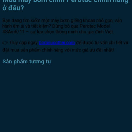
ở đâu?
Bạn đang tìm kiếm một máy bơm giếng khoan nhỏ gọn, vận
hành êm ái và tiết kiệm? Đừng bỏ qua Perotac Model
4SAm6/11 – sự lựa chọn thông minh cho gia đình Việt.
👉 Truy cập ngay
bomnuocthai.com
để được tư vấn chi tiết và
đặt mua sản phẩm chính hãng với mức giá ưu đãi nhất!
Sản phẩm tương tự