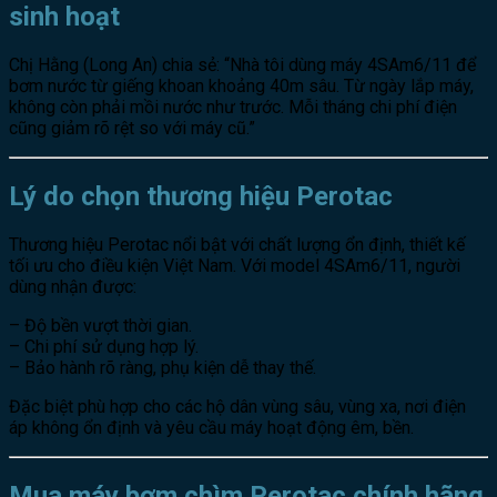
sinh hoạt
Chị Hằng (Long An) chia sẻ: “Nhà tôi dùng máy 4SAm6/11 để
bơm nước từ giếng khoan khoảng 40m sâu. Từ ngày lắp máy,
không còn phải mồi nước như trước. Mỗi tháng chi phí điện
cũng giảm rõ rệt so với máy cũ.”
Lý do chọn thương hiệu Perotac
Thương hiệu Perotac nổi bật với chất lượng ổn định, thiết kế
tối ưu cho điều kiện Việt Nam. Với model 4SAm6/11, người
dùng nhận được:
– Độ bền vượt thời gian.
– Chi phí sử dụng hợp lý.
– Bảo hành rõ ràng, phụ kiện dễ thay thế.
Đặc biệt phù hợp cho các hộ dân vùng sâu, vùng xa, nơi điện
áp không ổn định và yêu cầu máy hoạt động êm, bền.
Mua máy bơm chìm Perotac chính hãng