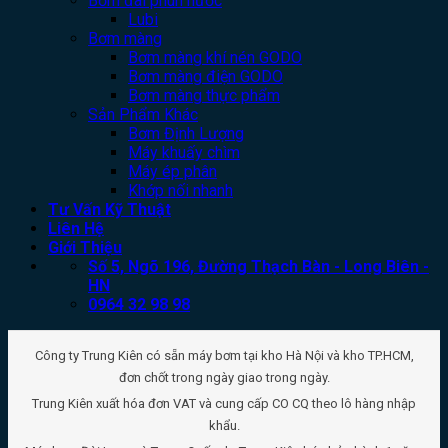
Bơm đài phun nước
Lubi
Bơm màng
Bơm màng khí nén GODO
Bơm màng điện GODO
Bơm màng thực phẩm
Sản Phẩm Khác
Bơm Định Lượng
Máy khuấy chìm
Máy ép phân
Khớp nối nhanh
Tư Vấn Kỹ Thuật
Liên Hệ
Giới Thiệu
Số 5, Ngõ 196, Đường Thạch Bàn - Long Biên -
HN
0964 32 98 98
Công ty Trung Kiên có sẵn máy bơm tại kho Hà Nội và kho TP.HCM,
đơn chốt trong ngày giao trong ngày.
Trung Kiên xuất hóa đơn VAT và cung cấp CO CQ theo lô hàng nhập
khẩu.