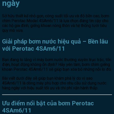
ngày
Sở hữu thiết kế nhỏ gọn, công suất tối ưu và độ bền cao, bơm
chìm Perotac Model 4SAm6/11 là lựa chọn đáng tin cậy cho
các hộ gia đình, giếng khoan nông thôn và hệ thống tưới tiêu
quy mô vừa.
Giải pháp bơm nước hiệu quả – Bền lâu
với Perotac 4SAm6/11
Bạn đang lo lắng vì máy bơm nước thường xuyên trục trặc, tốn
điện, hoạt động không ổn định? Hãy yên tâm, bơm chìm giếng
khoan Perotac 4SAm6/11 sẽ giúp bạn xóa bỏ những nỗi lo đó.
Bài viết dưới đây sẽ giúp bạn khám phá lý do vì sao
4SAm6/11 là dòng máy phù hợp cho nhu cầu sử dụng nước
hàng ngày với hiệu suất tối ưu và chi phí vận hành thấp.
Ưu điểm nổi bật của bơm Perotac
4SAm6/11