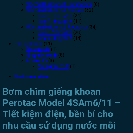
Máy thổi khí con sò Honghelong
(0)
Máy thổi khí con sò Perotac
(32)
Loại 1 tầng cánh
(21)
Loại 2 tầng cánh
(11)
Máy thổi khí con sò Redpump
(34)
Loại 1 tầng cánh
(20)
Loại 2 tầng cánh
(14)
Phụ kiện bơm
(11)
Bình tích áp
(1)
Khớp nối nhanh
(8)
Tủ điện tử
(3)
Tủ điện tử PLC
(1)
Mô tả sản phẩm
Bơm chìm giếng khoan
Perotac Model 4SAm6/11 –
Tiết kiệm điện, bền bỉ cho
nhu cầu sử dụng nước mỗi