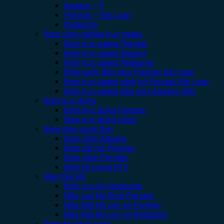
Aquaris – Ý
Perotac – Đài Loan
Redpump
Bơm công nghiệp trục ngang
Bơm trục ngang Perotac
Bơm trục ngang Aquaris
Bơm trục ngang Redpump
Bơm nước đầu Inox Perotac Đài Loan
Bơm trục ngang cánh hở Perotac Đài Loan
Bơm trục ngang đầu inox Aquaris Italy
Bơm trục đứng
Bơm trục đứng Perotac
Bơm trục đứng Inline
Bơm chìm nước thải
Bơm chìm Aquaris
Bơm cắt rác Perotac
Bơm chìm Perotac
Bơm hố móng KTZ
Máy thổi khí
Bơm sục khí Redpump
Máy sục khí Root Perotac
Máy thổi khí con sò Perotac
Máy thổi khí con sò Redpump