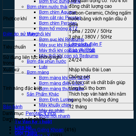
Dây quấn động cơ: 100% lõi
Bơm trục đứng Inline
đồng chất lượng cao
Bơm chìm nước thải
Bơm chìm Aquaris
Carbon-Ceramic, Chống ngấm
Bơm cắt rác Perotac
Phớt cơ khí
nước bằng vách ngăn dầu ở
Bơm chìm Perotac
giữa
Bơm hố móng KTZ
1 pha / 220V / 50Hz
Điện áp sử dụng
Máy thổi khí
3 pha / 380V / 50Hz
Bơm sục khí Redpump
Lớp cách điện F
Máy sục khí Root Perotac
Tiêu chuẩn
Bảo vệ IP68
Máy thổi khí con sò Perotac
Máy thổi khí con sò Redpump
Sử dụng liên tục không nghỉ
24/24
Bơm đài phun nước
trong
Lubi
Xuất xứ
Nhập khẩu Đài Loan
Bơm màng
Chống sét
Bơm màng khí nén GODO
Có lọc cát và chất bẩn giúp
Bơm màng điện GODO
Tính năng đặc biệt
tăng tuổi thọ bơm
Bơm màng thực phẩm
Thích hợp vân hành khi nằm
Sản Phẩm Khác
ngang hoặc thẳng đứng
Bơm Định Lượng
Máy khuấy chìm
Bảo hành
12 tháng
Máy ép phân
Danh mục:
Perotac 4 inch
Khớp nối nhanh
Danh mục sản phẩm
Tư Vấn Kỹ Thuật
Liên Hệ
Bơm Chìm Giếng Khoan
(416)
Giới Thiệu
Aquaris - Ý
(193)