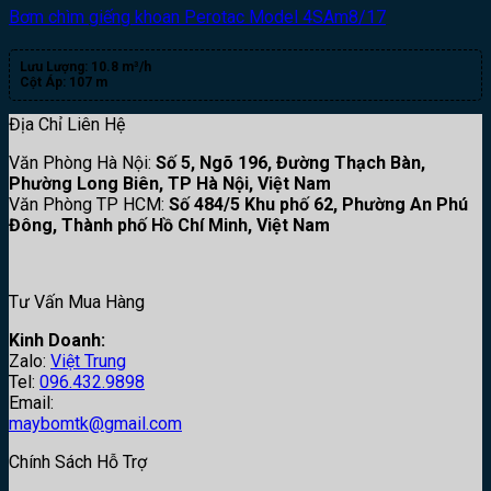
Bơm chìm giếng khoan Perotac Model 4SAm8/17
Lưu Lượng:
10.8 m³/h
Cột Áp:
107 m
Địa Chỉ Liên Hệ
Văn Phòng Hà Nội:
Số 5, Ngõ 196, Đường Thạch Bàn,
Phường Long Biên, TP Hà Nội, Việt Nam
Văn Phòng TP HCM:
Số 484/5 Khu phố 62, Phường An Phú
Đông, Thành phố Hồ Chí Minh, Việt Nam
Tư Vấn Mua Hàng
Kinh Doanh:
Zalo:
Việt Trung
Tel:
096.432.9898
Email:
maybomtk@gmail.com
Chính Sách Hỗ Trợ