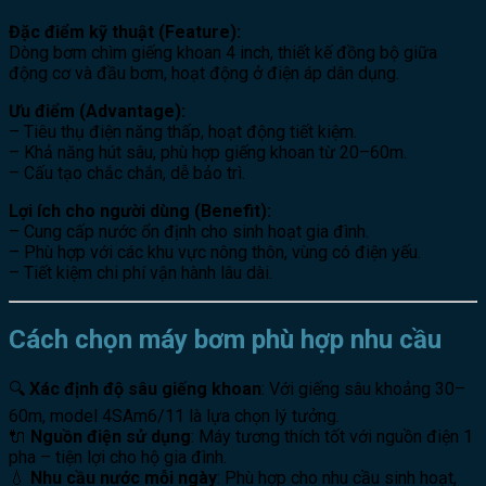
Đặc điểm kỹ thuật (Feature):
Dòng bơm chìm giếng khoan 4 inch, thiết kế đồng bộ giữa
động cơ và đầu bơm, hoạt động ở điện áp dân dụng.
Ưu điểm (Advantage):
– Tiêu thụ điện năng thấp, hoạt động tiết kiệm.
– Khả năng hút sâu, phù hợp giếng khoan từ 20–60m.
– Cấu tạo chắc chắn, dễ bảo trì.
Lợi ích cho người dùng (Benefit):
– Cung cấp nước ổn định cho sinh hoạt gia đình.
– Phù hợp với các khu vực nông thôn, vùng có điện yếu.
– Tiết kiệm chi phí vận hành lâu dài.
Cách chọn máy bơm phù hợp nhu cầu
🔍
Xác định độ sâu giếng khoan
: Với giếng sâu khoảng 30–
60m, model 4SAm6/11 là lựa chọn lý tưởng.
🔌
Nguồn điện sử dụng
: Máy tương thích tốt với nguồn điện 1
pha – tiện lợi cho hộ gia đình.
💧
Nhu cầu nước mỗi ngày
: Phù hợp cho nhu cầu sinh hoạt,