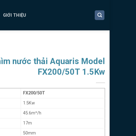
GIỚI THIỆU
ìm nước thải Aquaris Model
FX200/50T 1.5Kw
FX200/50T
1.5Kw
45.6m³/h
17m
50mm