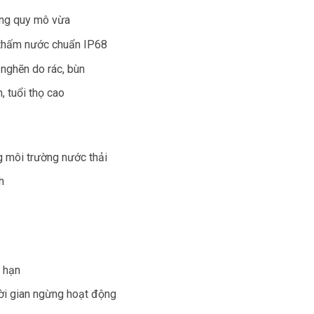
ống quy mô vừa
 thấm nước chuẩn IP68
nghẽn do rác, bùn
, tuổi thọ cao
 môi trường nước thải
h
i hạn
ời gian ngừng hoạt động