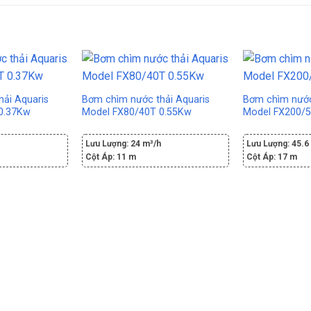
ải Aquaris
Bơm chìm nước thải Aquaris
Bơm chìm nước
0.37Kw
Model FX80/40T 0.55Kw
Model FX200/
h
Lưu Lượng:
24 m³/h
Lưu Lượng:
45.6
Cột Áp:
11 m
Cột Áp:
17 m