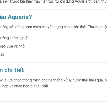
ia sẻ: “Trước kia thay máy liên tục, từ khi dùng Aquaris thì gần nh
iệu Aquaris?
 tiếng với dòng bơm chìm chuyên dụng cho nước thải. Thương hiệu
rường khắc nghiệt
hiệp vừa và nhỏ
hấp
 chi tiết
à lựa chọn thông minh cho hệ thống xử lý nước thải hiệu quả, bề
ù hợp và nhận báo giá ưu đãi!