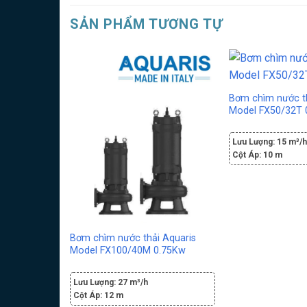
SẢN PHẨM TƯƠNG TỰ
Bơm chìm nước th
Model FX50/32T 
Lưu Lượng:
15 m³/
Cột Áp:
10 m
Bơm chìm nước thải Aquaris
Model FX100/40M 0.75Kw
Lưu Lượng:
27 m³/h
Cột Áp:
12 m