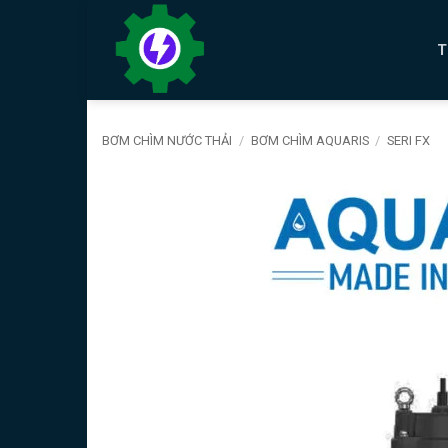
Bỏ
qua
T
nội
dung
BƠM CHÌM NƯỚC THẢI
/
BƠM CHÌM AQUARIS
/
SERI FX