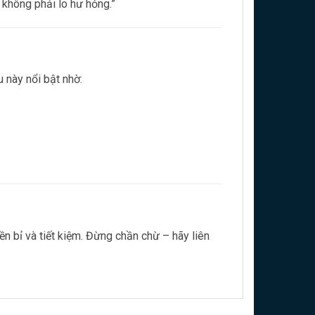
ư không phải lo hư hỏng.”
 này nổi bật nhờ:
n bỉ và tiết kiệm. Đừng chần chừ – hãy liên