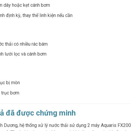
ộn dây hoặc kẹt cánh bơm
inh định kỳ, thay thế linh kiện nếu cần
ớc thải có nhiều rác bám
inh lưới lọc và cánh bơm
trục bị mòn
rì trục bơm
uả đã được chứng minh
ình Dương, hệ thống xử lý nước thải sử dụng 2 máy Aquaris FX20