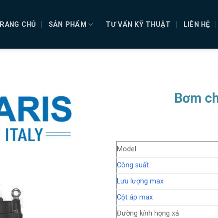
RANG CHỦ
SẢN PHẨM
TƯ VẤN KỸ THUẬT
LIÊN HỆ
Bơm ch
Model
Công suất
Lưu lượng max
Cột áp max
Đường kính họng xả