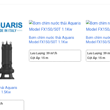
Bơm chìm nước thải Aquaris
Bơm chìm nước
Model FX150/50T 1.1Kw
Model FX150/
Lưu Lượng:
39 m³/h
Lưu Lượng:
39 m
Cột Áp:
15 m
Cột Áp:
15 m
ải Aquaris
 1.5Kw
/h