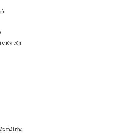
hỏ
8
i chứa cặn
ớc thải nhẹ