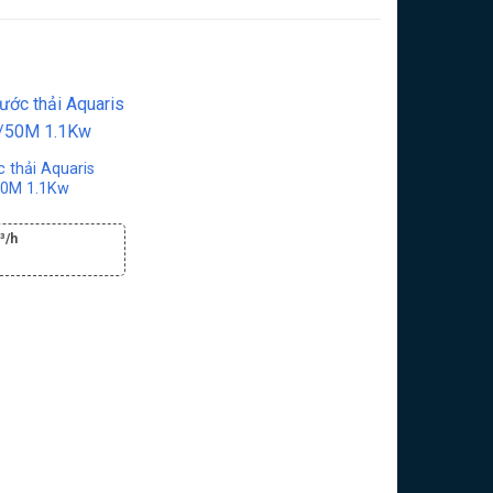
 thải Aquaris
50M 1.1Kw
³/h