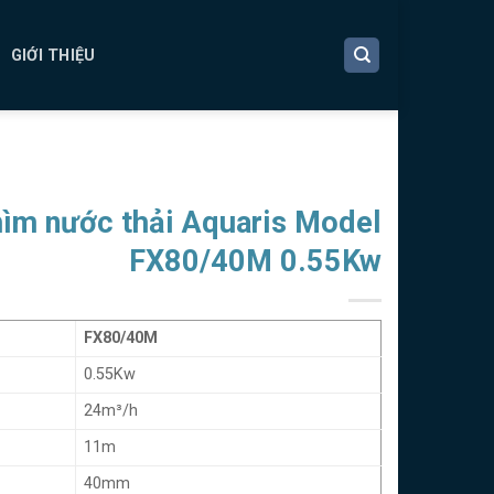
GIỚI THIỆU
ìm nước thải Aquaris Model
FX80/40M 0.55Kw
FX80/40M
0.55Kw
24m³/h
11m
40mm