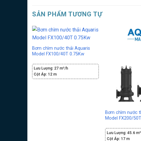
SẢN PHẨM TƯƠNG TỰ
Bơm chìm nước thải Aquaris
Model FX100/40T 0.75Kw
Lưu Lượng:
27 m³/h
Cột Áp:
12 m
Bơm chìm nước th
Model FX200/50T
Lưu Lượng:
45.6 m³
Cột Áp:
17 m