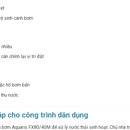
kẹt
 vệ sinh cánh bơm
m nhiều
 cân chỉnh lại vị trí đặt
oặc hố bơm bẩn
 thu nước
áp cho công trình dân dụng
 bơm Aquaris FX80/40M để xử lý nước thải sinh hoạt. Chủ nhà t