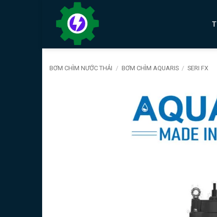
Bỏ
qua
T
nội
dung
BƠM CHÌM NƯỚC THẢI
/
BƠM CHÌM AQUARIS
/
SERI FX