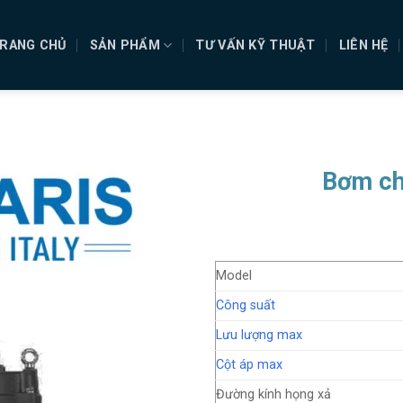
RANG CHỦ
SẢN PHẨM
TƯ VẤN KỸ THUẬT
LIÊN HỆ
Bơm ch
Model
Công suất
Lưu lượng max
Cột áp max
Đường kính họng xả