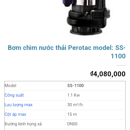
Bơm chìm nước thải Perotac model: SS-
1100
₫
4,080,000
Model
SS-1100
Công suất
1.1 Kw
Lưu lượng max
30 m³/h
Cột áp max
15 m
Đường kính họng xả
DN50