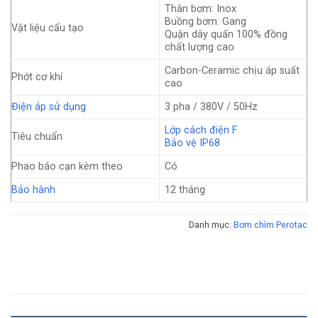
Thân bơm: Inox
Buồng bơm: Gang
Vật liệu cấu tạo
Quận dây quấn 100% đồng
chất lượng cao
Carbon-Ceramic chịu áp suất
Phớt cơ khí
cao
Điện áp sử dụng
3 pha / 380V / 50Hz
Lớp cách điện F
Tiêu chuẩn
Bảo vệ IP68
Phao báo cạn kèm theo
Có
Bảo hành
12 tháng
Danh mục:
Bơm chìm Perotac