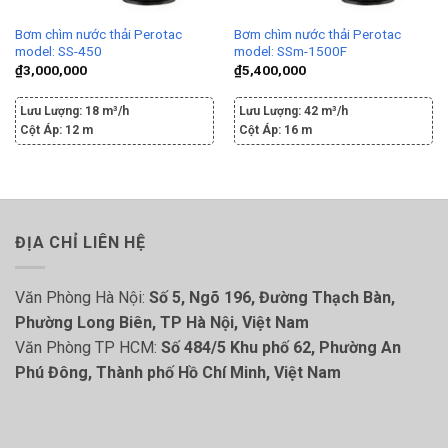
Bơm chìm nước thải Perotac
Bơm chìm nước thải Perotac
model: SS-450
model: SSm-1500F
₫
3,000,000
₫
5,400,000
Lưu Lượng:
18 m³/h
Lưu Lượng:
42 m³/h
Cột Áp:
12 m
Cột Áp:
16 m
ĐỊA CHỈ LIÊN HỆ
Văn Phòng Hà Nội:
Số 5, Ngõ 196, Đường Thạch Bàn,
Phường Long Biên, TP Hà Nội, Việt Nam
Văn Phòng TP HCM:
Số 484/5 Khu phố 62, Phường An
Phú Đông, Thành phố Hồ Chí Minh, Việt Nam