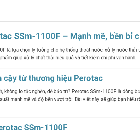
tac SSm-1100F – Mạnh mẽ, bền bỉ ch
à lựa chọn lý tưởng cho hệ thống thoát nước, xử lý nước thải si
hẩm giúp xử lý chất thải hiệu quả và tiết kiệm chi phí vận hành.
in cậy từ thương hiệu Perotac
, không lo tắc nghẽn, dễ bảo trì? Perotac SSm-1100F là dòng bơm
uất mạnh mẽ và độ bền vượt trội. Bài viết này sẽ giúp bạn hiểu r
Perotac SSm-1100F