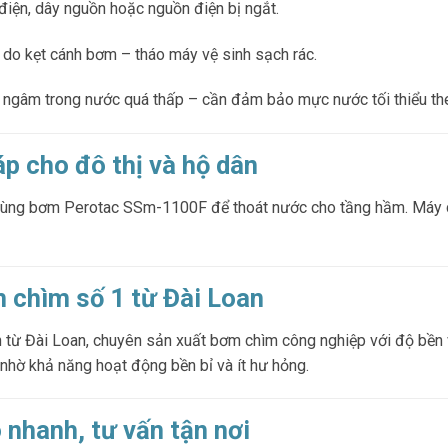
điện, dây nguồn hoặc nguồn điện bị ngắt.
 do kẹt cánh bơm – tháo máy vệ sinh sạch rác.
c ngâm trong nước quá thấp – cần đảm bảo mực nước tối thiểu th
áp cho đô thị và hộ dân
i dùng bơm Perotac SSm-1100F để thoát nước cho tầng hầm. Máy c
 chìm số 1 từ Đài Loan
n từ Đài Loan, chuyên sản xuất bơm chìm công nghiệp với độ bền 
nhờ khả năng hoạt động bền bỉ và ít hư hỏng.
 nhanh, tư vấn tận nơi