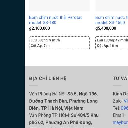
Bơm chìm nước thải Perotac
Bơm chìm nước t
model: SS-180
model: SS-1500
₫
2,100,000
₫
5,400,000
Lưu Lượng:
9 m³/h
Lưu Lượng:
42 m³/
Cột Áp:
7 m
Cột Áp:
16 m
ĐỊA CHỈ LIÊN HỆ
TƯ VẤ
Văn Phòng Hà Nội:
Số 5, Ngõ 196,
Kinh D
Đường Thạch Bàn, Phường Long
Zalo:
Vi
Biên, TP Hà Nội, Việt Nam
Tel:
096
Văn Phòng TP HCM:
Số 484/5 Khu
Email:
phố 62, Phường An Phú Đông,
maybom