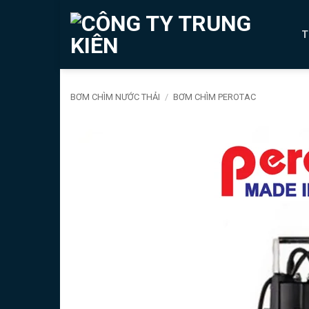
Bỏ
qua
T
nội
dung
BƠM CHÌM NƯỚC THẢI
/
BƠM CHÌM PEROTAC