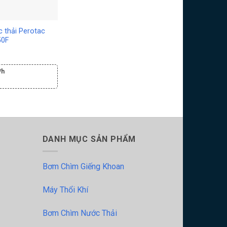
 thải Perotac
50F
/h
DANH MỤC SẢN PHẨM
Bơm Chìm Giếng Khoan
Máy Thổi Khí
Bơm Chìm Nước Thải