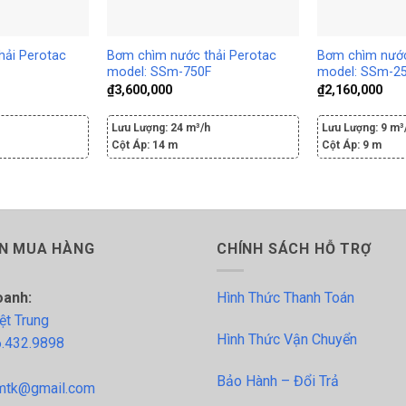
hải Perotac
Bơm chìm nước thải Perotac
Bơm chìm nước
model: SSm-750F
model: SSm-2
₫
3,600,000
₫
2,160,000
h
Lưu Lượng:
24 m³/h
Lưu Lượng:
9 m³
Cột Áp:
14 m
Cột Áp:
9 m
N MUA HÀNG
CHÍNH SÁCH HỖ TRỢ
oanh:
Hình Thức Thanh Toán
ệt Trung
Hình Thức Vận Chuyển
.432.9898
Bảo Hành – Đổi Trả
tk@gmail.com