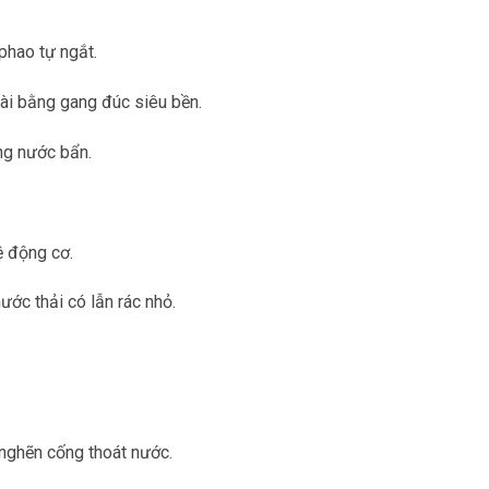
phao tự ngắt.
ài bằng gang đúc siêu bền.
ng nước bẩn.
ệ động cơ.
ước thải có lẫn rác nhỏ.
c nghẽn cống thoát nước.