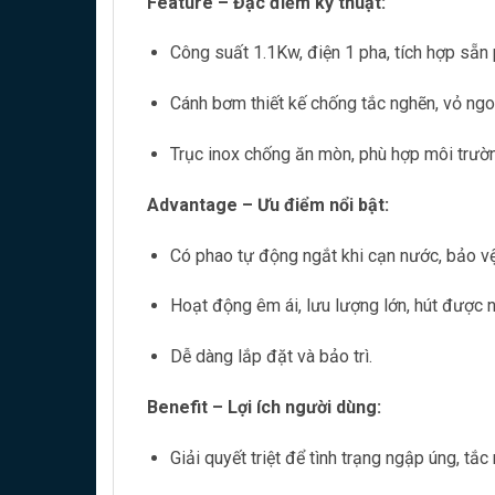
Feature – Đặc điểm kỹ thuật:
Công suất 1.1Kw, điện 1 pha, tích hợp sẵn 
Cánh bơm thiết kế chống tắc nghẽn, vỏ ngo
Trục inox chống ăn mòn, phù hợp môi trườ
Advantage – Ưu điểm nổi bật:
Có phao tự động ngắt khi cạn nước, bảo v
Hoạt động êm ái, lưu lượng lớn, hút được n
Dễ dàng lắp đặt và bảo trì.
Benefit – Lợi ích người dùng:
Giải quyết triệt để tình trạng ngập úng, tắ