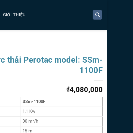
GIỚI THIỆU
c thải Perotac model: SSm-
1100F
₫
4,080,000
SSm-1100F
1.1 Kw
30 m³/h
15 m