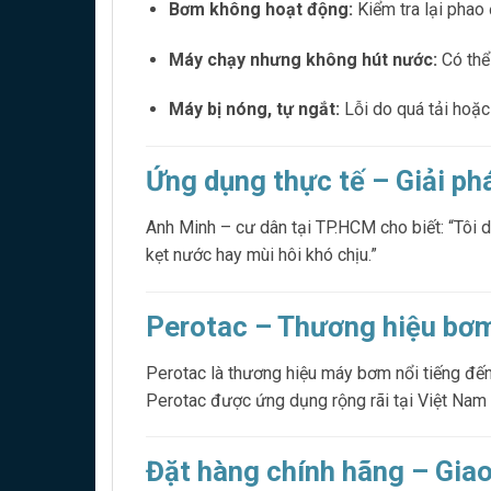
Bơm không hoạt động:
Kiểm tra lại phao 
Máy chạy nhưng không hút nước:
Có thể
Máy bị nóng, tự ngắt:
Lỗi do quá tải hoặ
Ứng dụng thực tế – Giải ph
Anh Minh – cư dân tại TP.HCM cho biết: “Tô
kẹt nước hay mùi hôi khó chịu.”
Perotac – Thương hiệu bơm
Perotac là thương hiệu máy bơm nổi tiếng đế
Perotac được ứng dụng rộng rãi tại Việt Nam 
Đặt hàng chính hãng – Giao