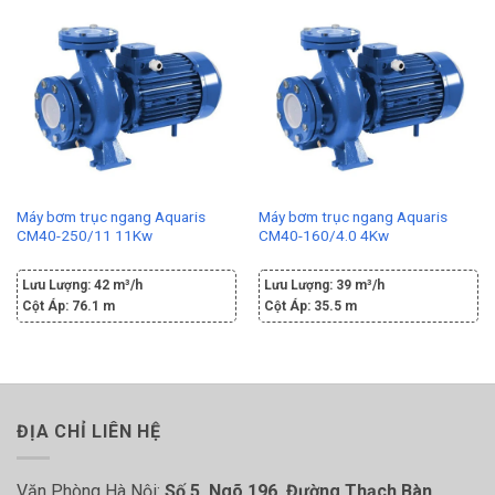
Máy bơm trục ngang Aquaris
Máy bơm trục ngang Aquaris
CM40-250/11 11Kw
CM40-160/4.0 4Kw
Lưu Lượng:
42 m³/h
Lưu Lượng:
39 m³/h
Cột Áp:
76.1 m
Cột Áp:
35.5 m
ĐỊA CHỈ LIÊN HỆ
Văn Phòng Hà Nội:
Số 5, Ngõ 196, Đường Thạch Bàn,