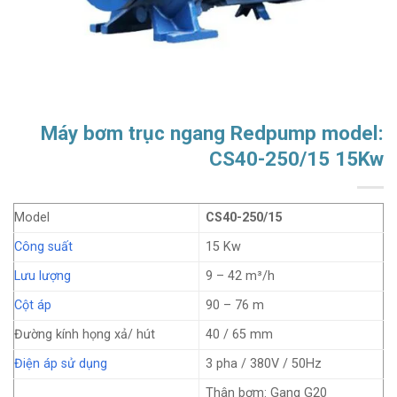
Máy bơm trục ngang Redpump model:
CS40-250/15 15Kw
Model
CS40-250/15
Công suất
15 Kw
Lưu lượng
9 – 42 m³/h
Cột áp
90 – 76 m
Đường kính họng xả/ hút
40 / 65 mm
Điện áp sử dụng
3 pha / 380V / 50Hz
Thân bơm: Gang G20