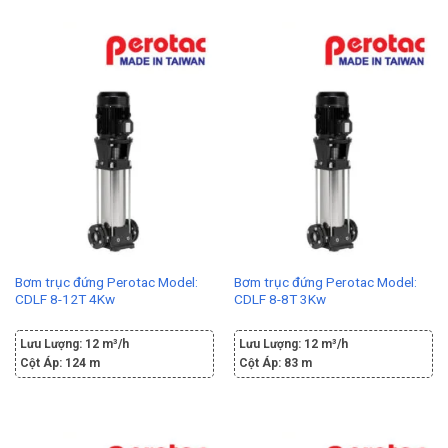
Bơm trục đứng Perotac Model:
Bơm trục đứng Perotac Model:
CDLF 8-12T 4Kw
CDLF 8-8T 3Kw
Lưu Lượng:
12 m³/h
Lưu Lượng:
12 m³/h
Cột Áp:
124 m
Cột Áp:
83 m