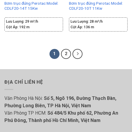
Bơm trục đứng Perotac Model:
Bơm trục đứng Perotac Model:
CDLF20-14T 15Kw
CDLF20-10T 11Kw
Lưu Lượng:
29 m³/h
Lưu Lượng:
28 m³/h
Cột Áp:
192 m
Cột Áp:
136 m
1
2
ĐỊA CHỈ LIÊN HỆ
Văn Phòng Hà Nội:
Số 5, Ngõ 196, Đường Thạch Bàn,
Phường Long Biên, TP Hà Nội, Việt Nam
Văn Phòng TP HCM:
Số 484/5 Khu phố 62, Phường An
Phú Đông, Thành phố Hồ Chí Minh, Việt Nam