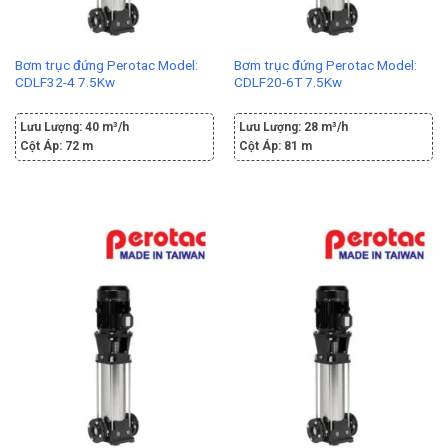
Bơm trục đứng Perotac Model:
Bơm trục đứng Perotac Model:
CDLF32-4 7.5Kw
CDLF20-6T 7.5Kw
Lưu Lượng:
40 m³/h
Lưu Lượng:
28 m³/h
Cột Áp:
72 m
Cột Áp:
81 m