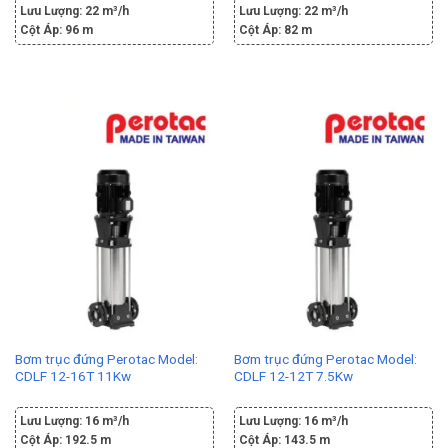
Lưu Lượng:
22 m³/h
Lưu Lượng:
22 m³/h
Cột Áp:
96 m
Cột Áp:
82 m
Bơm trục đứng Perotac Model:
Bơm trục đứng Perotac Model:
CDLF 12-16T 11Kw
CDLF 12-12T 7.5Kw
Lưu Lượng:
16 m³/h
Lưu Lượng:
16 m³/h
Cột Áp:
192.5 m
Cột Áp:
143.5 m