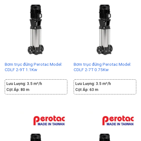
Bơm trục đứng Perotac Model:
Bơm trục đứng Perotac Model:
CDLF 2-9T 1.1Kw
CDLF 2-7T 0.75Kw
Lưu Lượng:
3.5 m³/h
Lưu Lượng:
3.5 m³/h
Cột Áp:
80 m
Cột Áp:
63 m