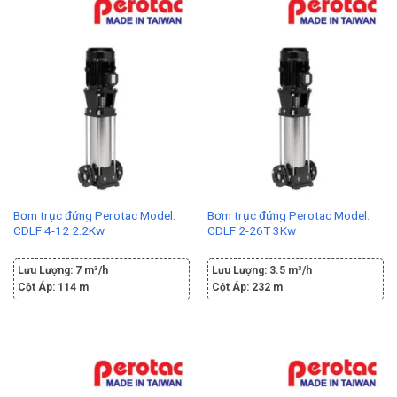
Bơm trục đứng Perotac Model:
Bơm trục đứng Perotac Model:
CDLF 4-12 2.2Kw
CDLF 2-26T 3Kw
Lưu Lượng:
7 m³/h
Lưu Lượng:
3.5 m³/h
Cột Áp:
114 m
Cột Áp:
232 m