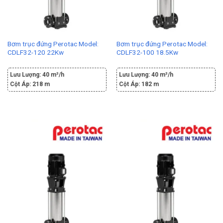
Bơm trục đứng Perotac Model:
Bơm trục đứng Perotac Model:
CDLF32-120 22Kw
CDLF32-100 18.5Kw
Lưu Lượng:
40 m³/h
Lưu Lượng:
40 m³/h
Cột Áp:
218 m
Cột Áp:
182 m