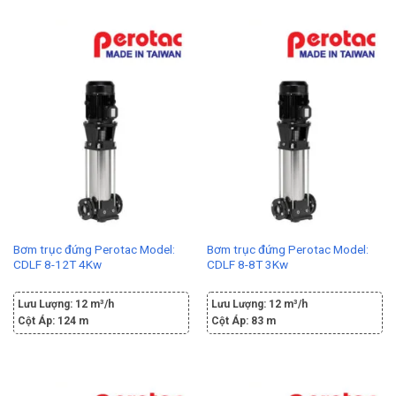
Bơm trục đứng Perotac Model:
Bơm trục đứng Perotac Model:
CDLF 8-12T 4Kw
CDLF 8-8T 3Kw
Lưu Lượng:
12 m³/h
Lưu Lượng:
12 m³/h
Cột Áp:
124 m
Cột Áp:
83 m