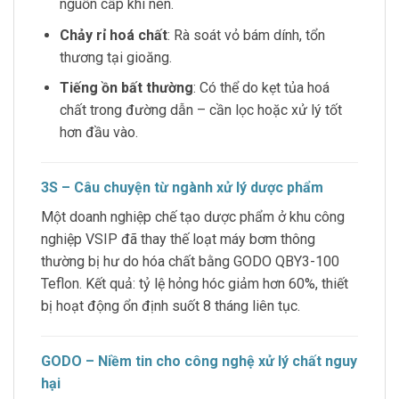
nguồn cấp khí nén.
Chảy rỉ hoá chất
: Rà soát vỏ bám dính, tổn
thương tại gioăng.
Tiếng ồn bất thường
: Có thể do kẹt tủa hoá
chất trong đường dẫn – cần lọc hoặc xử lý tốt
hơn đầu vào.
3S – Câu chuyện từ ngành xử lý dược phẩm
Một doanh nghiệp chế tạo dược phẩm ở khu công
nghiệp VSIP đã thay thế loạt máy bơm thông
thường bị hư do hóa chất bằng GODO QBY3-100
Teflon. Kết quả: tỷ lệ hỏng hóc giảm hơn 60%, thiết
bị hoạt động ổn định suốt 8 tháng liên tục.
GODO – Niềm tin cho công nghệ xử lý chất nguy
hại