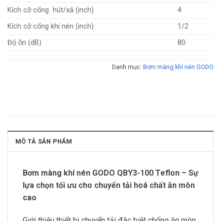
Kích cỡ cổng hút/xả (inch)
4
Kích cỡ cổng khí nén (inch)
1/2
Độ ồn (dB)
80
Danh mục:
Bơm màng khí nén GODO
MÔ TẢ SẢN PHẨM
Bơm màng khí nén GODO QBY3-100 Teflon – Sự
lựa chọn tối ưu cho chuyển tải hoá chất ăn mòn
cao
Giới thiệu thiết bị chuyển tải đặc biệt chống ăn mòn,