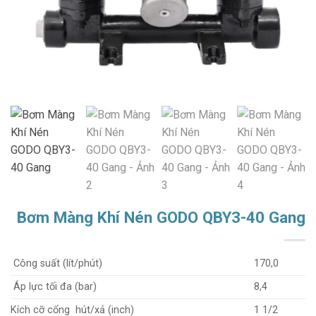
Bơm Màng Khí Nén GODO QBY3-40 Gang
Công suất (lít/phút)
170,0
Áp lực tối đa (bar)
8,4
Kích cỡ cổng hút/xả (inch)
1 1/2