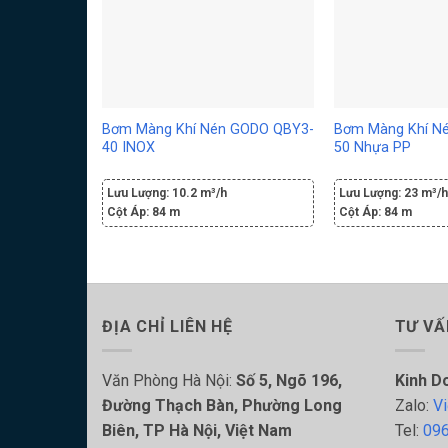
Bơm Màng Khí Nén GODO QBY3-
Bơm Màng Khí N
40 INOX
50 Nhựa PP
Lưu Lượng:
10.2 m³/h
Lưu Lượng:
23 m³/
Cột Áp:
84 m
Cột Áp:
84 m
ĐỊA CHỈ LIÊN HỆ
TƯ VẤ
Văn Phòng Hà Nội:
Số 5, Ngõ 196,
Kinh D
Đường Thạch Bàn, Phường Long
Zalo:
Vi
Biên, TP Hà Nội, Việt Nam
Tel:
096