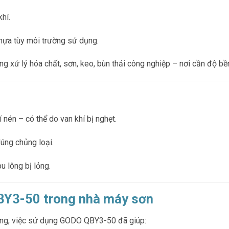
hí.
hựa tùy môi trường sử dụng.
 xử lý hóa chất, sơn, keo, bùn thải công nghiệp – nơi cần độ bền
 nén – có thể do van khí bị nghẹt.
úng chủng loại.
 lông bị lỏng.
BY3-50 trong nhà máy sơn
ơng, việc sử dụng GODO QBY3-50 đã giúp: