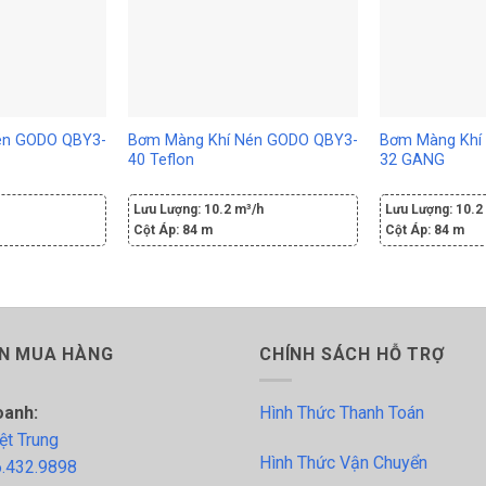
én GODO QBY3-
Bơm Màng Khí Nén GODO QBY3-
Bơm Màng Khí
40 Teflon
32 GANG
h
Lưu Lượng:
10.2 m³/h
Lưu Lượng:
10.2
Cột Áp:
84 m
Cột Áp:
84 m
N MUA HÀNG
CHÍNH SÁCH HỖ TRỢ
oanh:
Hình Thức Thanh Toán
ệt Trung
Hình Thức Vận Chuyển
.432.9898