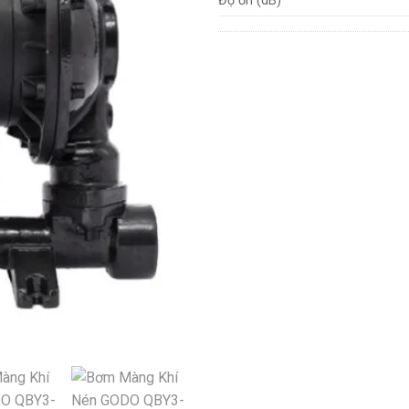
Độ ồn (dB)