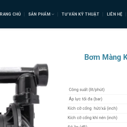
RANG CHỦ
SẢN PHẨM
TƯ VẤN KỸ THUẬT
LIÊN HỆ
Bơm Màng K
Công suất (lít/phút)
Áp lực tối đa (bar)
Kích cỡ cổng hút/xả (inch)
Kích cỡ cổng khí nén (inch)