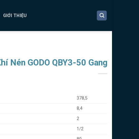
GIỚI THIỆU
hí Nén GODO QBY3-50 Gang
378,5
8,4
2
1/2