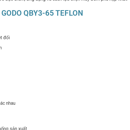
m GODO QBY3-65 TEFLON
t đối
n
hác nhau
hống sản xuất