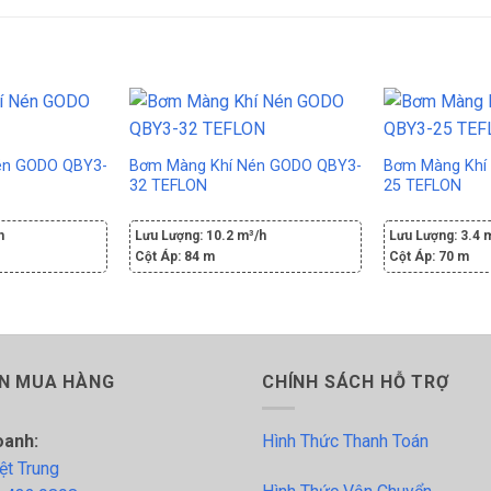
én GODO QBY3-
Bơm Màng Khí Nén GODO QBY3-
Bơm Màng Khí
32 TEFLON
25 TEFLON
h
Lưu Lượng:
10.2 m³/h
Lưu Lượng:
3.4 
Cột Áp:
84 m
Cột Áp:
70 m
N MUA HÀNG
CHÍNH SÁCH HỖ TRỢ
oanh:
Hình Thức Thanh Toán
ệt Trung