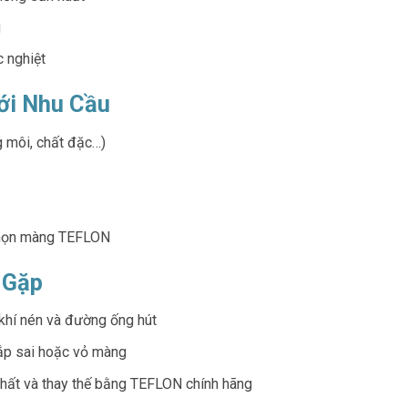
g
c nghiệt
ới Nhu Cầu
g môi, chất đặc…)
 chọn màng TEFLON
 Gặp
khí nén và đường ống hút
ắp sai hoặc vỏ màng
hất và thay thế bằng TEFLON chính hãng