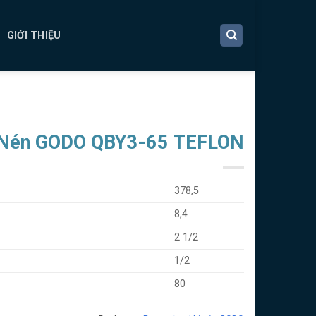
GIỚI THIỆU
 Nén GODO QBY3-65 TEFLON
378,5
8,4
2 1/2
1/2
80