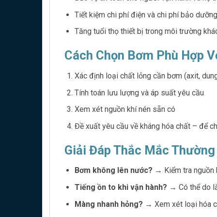
Tiết kiệm chi phí điện và chi phí bảo dưỡn
Tăng tuổi thọ thiết bị trong môi trường khá
Cách Chọn Bơm Phù Hợp V
Xác định loại chất lỏng cần bơm (axit, dun
Tính toán lưu lượng và áp suất yêu cầu
Xem xét nguồn khí nén sẵn có
Đề xuất yêu cầu về kháng hóa chất – để
Giải Đáp Thắc Mắc Thường
Bơm không lên nước?
→ Kiểm tra nguồn 
Tiếng ồn to khi vận hành?
→ Có thể do l
Màng nhanh hỏng?
→ Xem xét loại hóa c