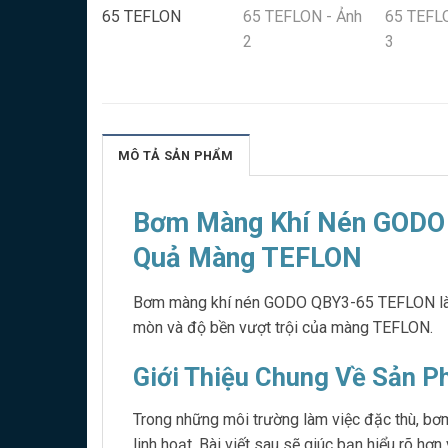
MÔ TẢ SẢN PHẨM
Bơm Màng Khí Nén GODO 
Quả Màng TEFLON
Bơm màng khí nén GODO QBY3-65 TEFLON là lự
mòn và độ bền vượt trội của màng TEFLON.
Giới Thiệu Chung Về Sản 
Trong những môi trường làm việc đặc thù, bơ
linh hoạt. Bài viết sau sẽ giúc bạn hiểu rõ h