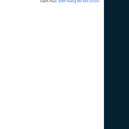
Danh mục:
Bơm màng khí nén GODO