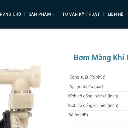
RANG CHỦ
SẢN PHẨM
TƯ VẤN KỸ THUẬT
LIÊN HỆ
Bơm Màng Khí
Công suất (lít/phút)
Áp lực tối đa (bar)
Kích cỡ cổng hút/xả (inch)
Kích cỡ cổng khí nén (inch)
Độ ồn (dB)