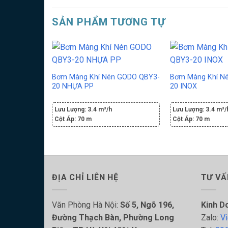
SẢN PHẨM TƯƠNG TỰ
Bơm Màng Khí Nén GODO QBY3-
Bơm Màng Khí N
20 NHỰA PP
20 INOX
Lưu Lượng:
3.4 m³/h
Lưu Lượng:
3.4 m³/
Cột Áp:
70 m
Cột Áp:
70 m
ĐỊA CHỈ LIÊN HỆ
TƯ VẤ
Văn Phòng Hà Nội:
Số 5, Ngõ 196,
Kinh D
Đường Thạch Bàn, Phường Long
Zalo:
Vi