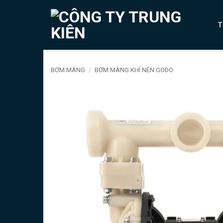
Bỏ
qua
T
nội
dung
BƠM MÀNG
/
BƠM MÀNG KHÍ NÉN GODO