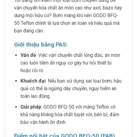
Tôi đang tìm kiếm một loại bơm chuyên dùng để
vận chuyển hóa chất ăn mòn cao như axit, bazo hay
dung môi hữu cơ? Bơm màng khí nén GODO BFQ-
50 Teflon chính là lựa chọn an toàn và hiệu quả mà
bạn đang cần.
Giới thiệu bằng PAS:
Vấn đề
: Việc vận chuyển chất lỏng đặc, ăn mòn
cao luôn tiềm ẩn nguy cơ gây hư hỏi thiết bị
hoặc rỏi rò.
Khuếch đại
: Nếu bạn sử dụng sai loại bơm, hậu
quả có thể là ngừng dây chuyền, nguy hiểm an
toàn lao động.
Giải pháp
: GODO BFQ-50 với màng Teflon có
khả năng kháng hóa chất tuyệt vời, bên bỉ, đảm
bảo vận hành ổn định.
Điểm nổi bật của GODO BFQ-50 (FAB)