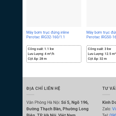
Máy bơm trục đứng inline
Máy bơm trục đứn
Perotac IRG32-160/1.1
Perotac IRG50-1
Công suất:
1.1 kw
Công suất:
3 kw
Lưu Lượng:
4 m³/h
Lưu Lượng:
12.5 m³
Cột Áp:
28 m
Cột Áp:
32 m
ĐỊA CHỈ LIÊN HỆ
TƯ VẤ
Văn Phòng Hà Nội:
Số 5, Ngõ 196,
Kinh D
Đường Thạch Bàn, Phường Long
Zalo:
Vi
Biên, TP Hà Nội, Việt Nam
Tel:
096