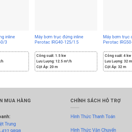
g inline
Máy bơm trục đứng inline
Máy bơm trục đ
60/3
Perotac IRG40-125/1.5
Perotac IRG50
Công suất:
1.5 kw
Công suất:
4 kw
/h
Lưu Lượng:
12.5 m³/h
Lưu Lượng:
32 m
Cột Áp:
20 m
Cột Áp:
32 m
N MUA HÀNG
CHÍNH SÁCH HỖ TRỢ
oanh:
Hình Thức Thanh Toán
ệt Trung
Hình Thức Vận Chuyển
.432.9898