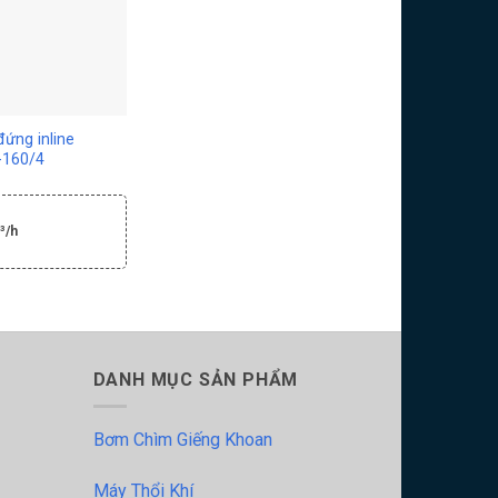
ứng inline
-160/4
³/h
DANH MỤC SẢN PHẨM
Bơm Chìm Giếng Khoan
Máy Thổi Khí