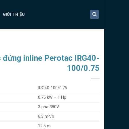
GIỚI THIỆU
 đứng inline Perotac IRG40-
100/0.75
IRG40-100/0.75
0.75 kW – 1 Hp
3 pha 380V
6.3 m³/h
12.5 m