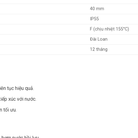
40 mm
IP55
F (chịu nhiệt 155°C)
Đài Loan
12 tháng
iên tục hiệu quả.
iếp xúc với nước.
n tối ưu.
 bơm nước hồi lưu.