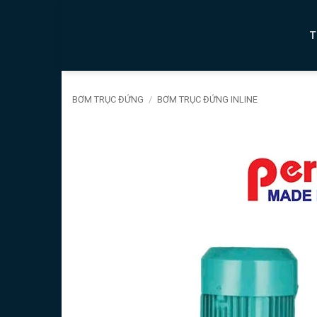
Bỏ
qua
T
nội
dung
BƠM TRỤC ĐỨNG
/
BƠM TRỤC ĐỨNG INLINE