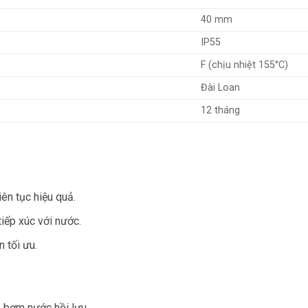
40 mm
IP55
F (chịu nhiệt 155°C)
Đài Loan
12 tháng
iên tục hiệu quả.
iếp xúc với nước.
n tối ưu.
 bơm nước hồi lưu.