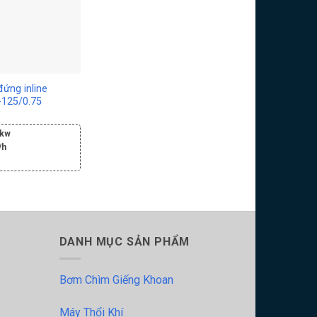
ứng inline
-125/0.75
 kw
/h
DANH MỤC SẢN PHẨM
Bơm Chìm Giếng Khoan
Máy Thổi Khí