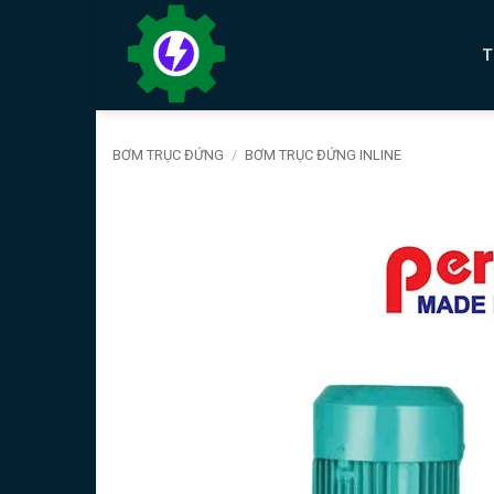
Bỏ
qua
T
nội
dung
BƠM TRỤC ĐỨNG
/
BƠM TRỤC ĐỨNG INLINE