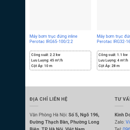
Máy bơm trục đứng inline
Máy bơm trục đứn
Perotac IRG65-100/2.2
Perotac IRG32-16
Công suất:
2.2 kw
Công suất:
1.1 kw
Lưu Lượng:
45 m³/h
Lưu Lượng:
4 m³/h
Cột Áp:
10 m
Cột Áp:
28 m
ĐỊA CHỈ LIÊN HỆ
TƯ VẤ
Văn Phòng Hà Nội:
Số 5, Ngõ 196,
Kinh D
Đường Thạch Bàn, Phường Long
Zalo:
Vi
Biên, TP Hà Nội, Việt Nam
Tel:
096