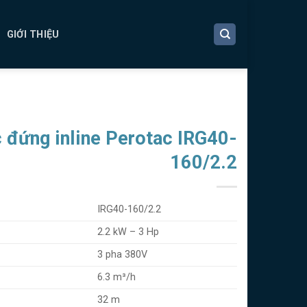
GIỚI THIỆU
 đứng inline Perotac IRG40-
160/2.2
IRG40-160/2.2
2.2 kW – 3 Hp
3 pha 380V
6.3 m³/h
32 m