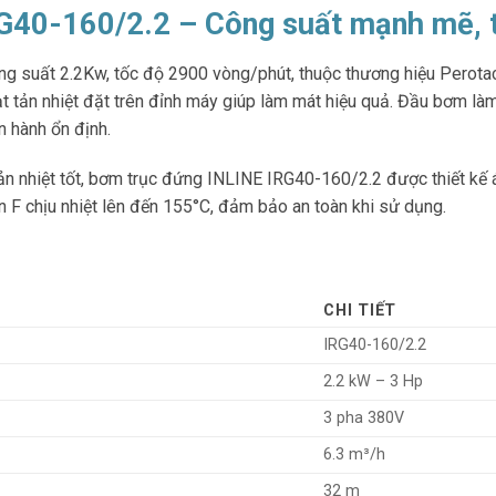
G40-160/2.2 – Công suất mạnh mẽ, t
g suất 2.2Kw, tốc độ 2900 vòng/phút, thuộc thương hiệu Perotac,
t tản nhiệt đặt trên đỉnh máy giúp làm mát hiệu quả. Đầu bơm làm
 hành ổn định.
n nhiệt tốt, bơm trục đứng INLINE IRG40-160/2.2 được thiết kế á
 F chịu nhiệt lên đến 155°C, đảm bảo an toàn khi sử dụng.
CHI TIẾT
IRG40-160/2.2
2.2 kW – 3 Hp
3 pha 380V
6.3 m³/h
32 m