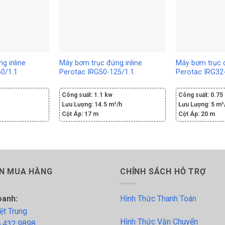
g inline
Máy bơm trục đứng inline
Máy bơm trục đ
0/1.1
Perotac IRG50-125/1.1
Perotac IRG32
Công suất:
1.1 kw
Công suất:
0.75
Lưu Lượng:
14.5 m³/h
Lưu Lượng:
5 m³
Cột Áp:
17 m
Cột Áp:
20 m
N MUA HÀNG
CHÍNH SÁCH HỖ TRỢ
oanh:
Hình Thức Thanh Toán
ệt Trung
Hình Thức Vận Chuyển
.432.9898