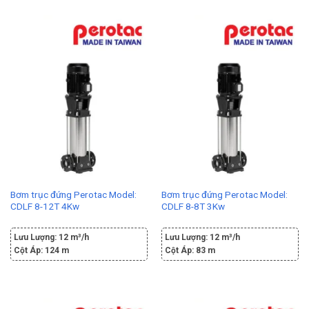
Bơm trục đứng Perotac Model:
Bơm trục đứng Perotac Model:
CDLF 8-12T 4Kw
CDLF 8-8T 3Kw
Lưu Lượng:
12 m³/h
Lưu Lượng:
12 m³/h
Cột Áp:
124 m
Cột Áp:
83 m