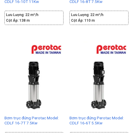
CDLF 16-10T 11Kw
CDLF 16-8T 7.5Kw
Lưu Lượng:
22 m³/h
Lưu Lượng:
22 m³/h
Cột Áp:
138 m
Cột Áp:
110 m
Bơm trục đứng Perotac Model:
Bơm trục đứng Perotac Model:
CDLF 16-7T 7.5Kw
CDLF 16-6T 5.5Kw