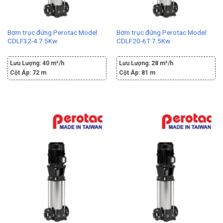
Bơm trục đứng Perotac Model:
Bơm trục đứng Perotac Model:
CDLF32-4 7.5Kw
CDLF20-6T 7.5Kw
Lưu Lượng:
40 m³/h
Lưu Lượng:
28 m³/h
Cột Áp:
72 m
Cột Áp:
81 m