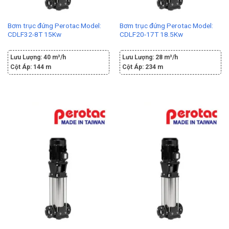
Bơm trục đứng Perotac Model:
Bơm trục đứng Perotac Model:
CDLF32-8T 15Kw
CDLF20-17T 18.5Kw
Lưu Lượng:
40 m³/h
Lưu Lượng:
28 m³/h
Cột Áp:
144 m
Cột Áp:
234 m