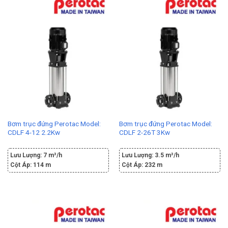
Bơm trục đứng Perotac Model:
Bơm trục đứng Perotac Model:
CDLF 4-12 2.2Kw
CDLF 2-26T 3Kw
Lưu Lượng:
7 m³/h
Lưu Lượng:
3.5 m³/h
Cột Áp:
114 m
Cột Áp:
232 m