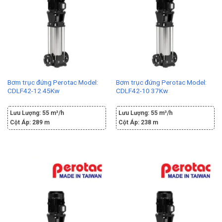
Bơm trục đứng Perotac Model:
Bơm trục đứng Perotac Model:
CDLF42-12 45Kw
CDLF42-10 37Kw
Lưu Lượng:
55 m³/h
Lưu Lượng:
55 m³/h
Cột Áp:
289 m
Cột Áp:
238 m