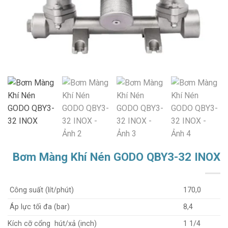
Bơm Màng Khí Nén GODO QBY3-32 INOX
Công suất (lít/phút)
170,0
Áp lực tối đa (bar)
8,4
Kích cỡ cổng hút/xả (inch)
1 1/4