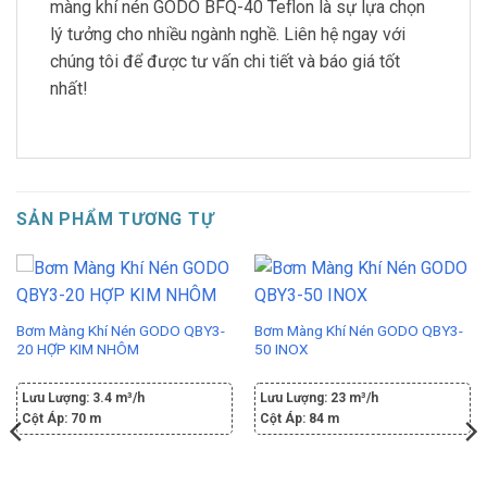
màng khí nén GODO BFQ-40 Teflon là sự lựa chọn
lý tưởng cho nhiều ngành nghề. Liên hệ ngay với
chúng tôi để được tư vấn chi tiết và báo giá tốt
nhất!
SẢN PHẨM TƯƠNG TỰ
Bơm Màng Khí Nén GODO QBY3-
Bơm Màng Khí Nén GODO QBY3-
20 HỢP KIM NHÔM
50 INOX
Lưu Lượng:
3.4 m³/h
Lưu Lượng:
23 m³/h
Cột Áp:
70 m
Cột Áp:
84 m