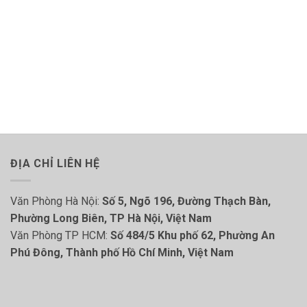
ĐỊA CHỈ LIÊN HỆ
Văn Phòng Hà Nội:
Số 5, Ngõ 196, Đường Thạch Bàn,
Phường Long Biên, TP Hà Nội, Việt Nam
Văn Phòng TP HCM:
Số 484/5 Khu phố 62, Phường An
Phú Đông, Thành phố Hồ Chí Minh, Việt Nam