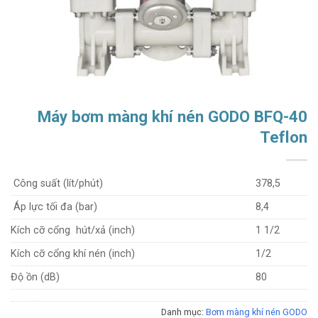
Máy bơm màng khí nén GODO BFQ-40
Teflon
Công suất (lít/phút)
378,5
Áp lực tối đa (bar)
8,4
Kích cỡ cổng hút/xả (inch)
1 1/2
Kích cỡ cổng khí nén (inch)
1/2
Độ ồn (dB)
80
Danh mục:
Bơm màng khí nén GODO