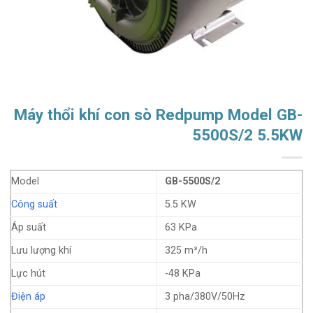
Máy thổi khí con sò Redpump Model GB-
5500S/2 5.5KW
Model
GB-5500S/2
Công suất
5.5 KW
Áp suất
63 KPa
Lưu lượng khí
325 m³/h
Lực hút
-48 KPa
Điện áp
3 pha/380V/50Hz