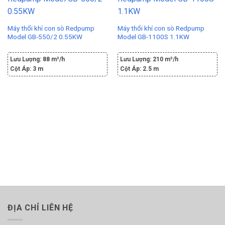
Máy thổi khí con sò Redpump
Máy thổi khí con sò Redpump
Model GB-550/2 0.55KW
Model GB-1100S 1.1KW
Lưu Lượng:
88 m³/h
Lưu Lượng:
210 m³/h
Cột Áp:
3 m
Cột Áp:
2.5 m
ĐỊA CHỈ LIÊN HỆ